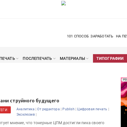
101 СПОСОБ
ЗАРАБОТАТЬ
НА ПЕ
ПЕЧАТЬ
ПОСЛЕПЕЧАТЬ
МАТЕРИАЛЫ
ТИПОГРАФИИ
Рек
РЕ
Печ
рани струйного будущего
|
|
|
|
Аналитика
От редактора
Publish
Цифровая печать
ТЕГИ
|
Эксклюзив
тует мнение, что тонерные ЦПМ достигли пика своего