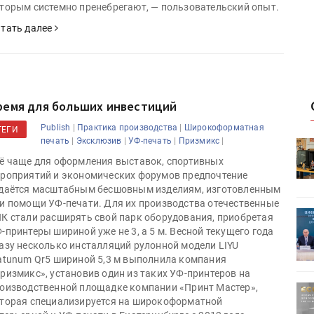
торым системно пренебрегают, — пользовательский опыт.
тать далее
ремя для больших инвестиций
|
|
Publish
Практика производства
Широкоформатная
ТЕГИ
|
|
|
|
печать
Эксклюзив
УФ-печать
Призмикс
HeyGears анонсировала
УФ/3D-
полноцветный гибридный УФ/3D-
ё чаще для оформления выставок, спортивных
принтер G1X
роприятий и экономических форумов предпочтение
даётся масштабным бесшовным изделиям, изготовленным
и помощи УФ-печати. Для их производства отечественные
ет
Росприроднадзор запускает
К стали расширять свой парк оборудования, приобретая
«Калькулятор утилизации»
-принтеры шириной уже не 3, а 5 м. Весной текущего года
азу несколько инсталляций рулонной модели LIYU
atunum Qr5 шириной 5,3 м выполнила компания
ризмикс», установив один из таких УФ-принтеров на
оизводственной площадке компании «Принт Мастер»,
ртимент
«Дубль В» расширяет ассортимент
торая специализируется на широкоформатной
ения
фольги для горячего тиснения