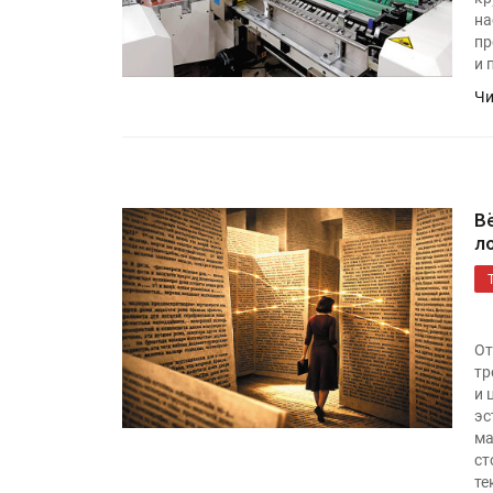
на
пр
и 
Чи
В
л
От
тр
и 
эс
ма
ст
те