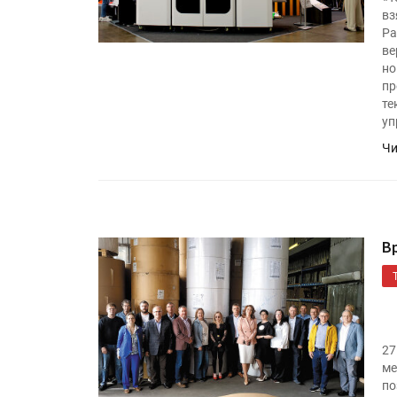
вз
Pa
ве
но
пр
те
уп
Чи
В
27
ме
по