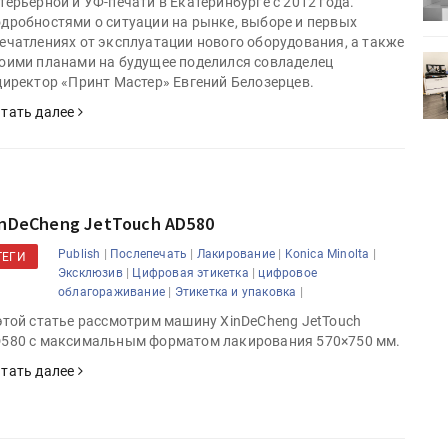
терьерной и УФ-печати в Екатеринбурге с 2012 года.
дробностями о ситуации на рынке, выборе и первых
ечатлениях от эксплуатации нового оборудования, а также
оими планами на будущее поделился совладелец
0
УФ-принтер Mimaki UJV200
директор «Принт Мастер» Евгений Белозерцев.
зитель»
запущен в компании «Сказитель»
тать далее
inDeCheng JetTouch AD580
|
|
|
|
Publish
Послепечать
Лакирование
Konica Minolta
ТЕГИ
|
|
Эксклюзив
Цифровая этикетка
цифровое
|
|
облагораживание
Этикетка и упаковка
этой статье рассмотрим машину XinDeCheng JetTouch
580 с максимальным форматом лакирования 570×750 мм.
тать далее