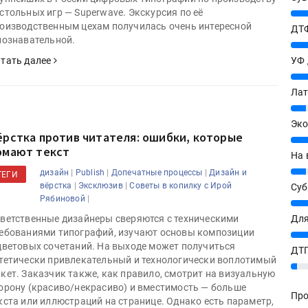
стольных игр — Superwave. Экскурсия по её
27%
оизводственным цехам получилась очень интересной
ДТФ
познавательной.
20%
тать далее
УФ
20%
Лат
7%
Эко
ёрстка против читателя: ошибки, которые
12%
омают текст
На 
7%
|
|
|
дизайн
Publish
Допечатные процессы
Дизайн и
ТЕГИ
|
|
вёрстка
Эксклюзив
Советы в копилку с Ирой
Су
|
Рябиновой
8%
ветственные дизайнеры сверяются с техническими
Для
ебованиями типографий, изучают основы композиции
10%
цветовых сочетаний. На выходе может получиться
ДТГ
тетически привлекательный и технологически воплотимый
3%
кет. Заказчик также, как правило, смотрит на визуальную
орону (красиво/некрасиво) и вместимость — больше
Про
кста или иллюстраций на странице. Однако есть параметр,