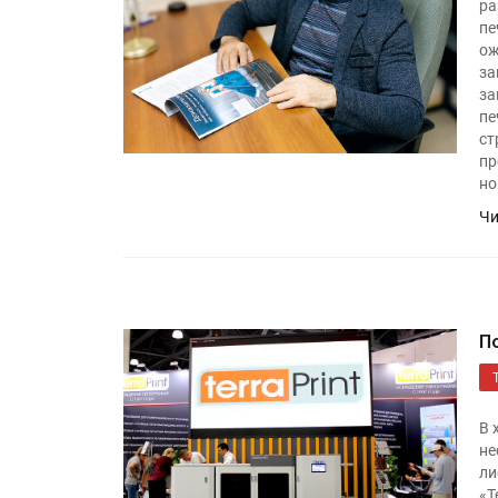
ра
пе
ож
за
за
пе
ст
пр
но
Чи
П
В 
не
ли
«Т