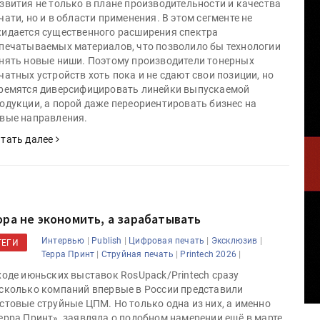
звития не только в плане производительности и качества
чати, но и в области применения. В этом сегменте не
идается существенного расширения спектра
печатываемых материалов, что позволило бы технологии
нять новые ниши. Поэтому производители тонерных
чатных устройств хоть пока и не сдают свои позиции, но
ремятся диверсифицировать линейки выпускаемой
одукции, а порой даже переориентировать бизнес на
вые направления.
тать далее
ора не экономить, а зарабатывать
|
|
|
|
Интервью
Publish
Цифровая печать
Эксклюзив
ТЕГИ
|
|
|
Терра Принт
Струйная печать
Printech 2026
ходе июньских выставок RosUpack/Printech сразу
сколько компаний впервые в России представили
стовые струйные ЦПМ. Но только одна из них, а именно
ерра Принт», заявляла о подобном намерении ещё в марте,