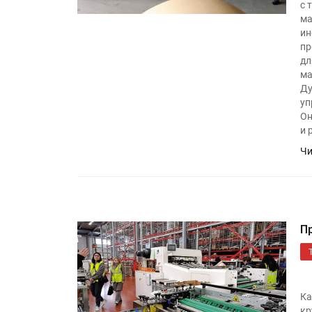
с 
ма
ин
пр
дл
ма
Ду
уп
Он
и 
Чи
П
Ка
кр