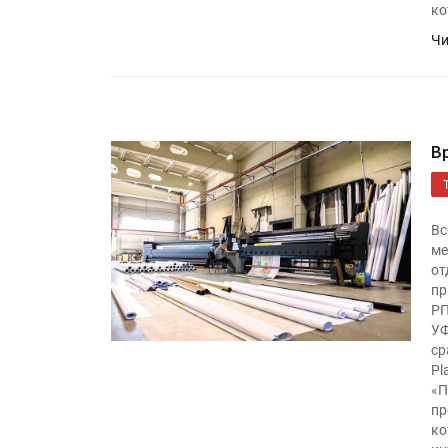
ко
Чи
В
HeyGears анонсировала
полноцветный гибридный 
Вс
принтер G1X
ме
от
пр
Росприроднадзор запуска
РП
«Калькулятор утилизации»
УФ
ср
Pl
«П
пр
«Дубль В» расширяет ассо
ко
фольги для горячего тисн