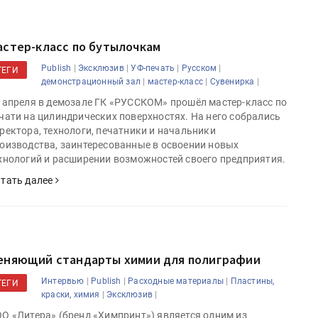
астер-класс по бутылочкам
|
|
|
|
Publish
Эксклюзив
УФ-печать
Русском
ТЕГИ
|
|
|
демонстрационный зал
мастер-класс
Сувенирка
 апреля в демозале ГК «РУССКОМ» прошёл мастер-класс по
чати на цилиндрических поверхностях. На него собрались
ректора, технологи, печатники и начальники
оизводства, заинтересованные в освоении новых
хнологий и расширении возможностей своего предприятия.
тать далее
еняющий стандарты химии для полиграфии
|
|
|
Интервью
Publish
Расходные материалы
Пластины,
ТЕГИ
|
|
краски, химия
Эксклюзив
О «Литера» (бренд «Химпринт») является одним из