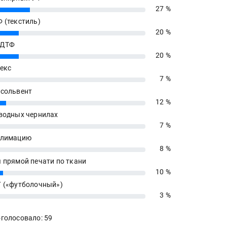
27 %
 (текстиль)
20 %
 ДТФ
20 %
екс
7 %
сольвент
12 %
водных чернилах
7 %
блимацию
8 %
 прямой печати по ткани
10 %
 («футболочный»)
3 %
голосовало: 59