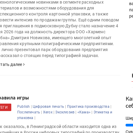
технологическими новинками в сегменте расходных
в
териалов и возможностями оборудования для
п
спекционного контроля картонной упаковки, а также
р
овести интенсив по продажам группы. Ещё одним поводом
я приглашения в подмосковную Дубну стало назначение 4
я 2026 года на должность директора ООО «Харменс
бна» Дмитрия Новикова, имеющего многолетний опыт
равления крупными полиграфическими предприятиями.
 лично презентовал парк оборудования предприятия
рассказал о стоящих перед типографией задачах.
тать далее
равила игры
Ка
се
|
|
|
Publish
Цифровая печать
Практика производства
ТЕГИ
|
|
|
|
Послепечать
Xerox
Эксклюзив
«Кама»
Этикетка и
|
упаковка
Ши
25%
к оказалось, в Ленинградской области находится одна из
Сув
упнейших в России цифровых типографий по производству