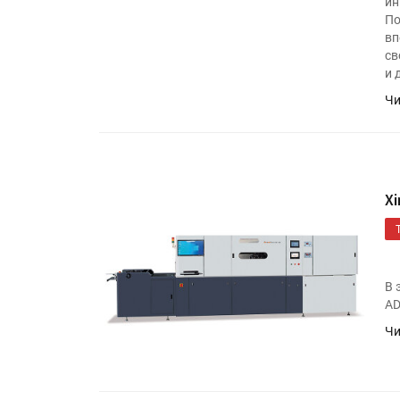
ин
По
вп
св
УФ-принтер Mimaki UJV20
и 
запущен в компании «Ска
Чи
X
В 
AD
Чи