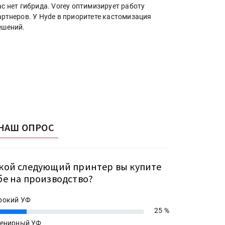
ас нет гибрида. Vorey оптимизирует работу
артнеров. У Hyde в приоритете кастомизация
ешений.
НАШ ОПРОС
кой следующий принтер вы купите
бе на производство?
рокий УФ
25 %
енирный УФ