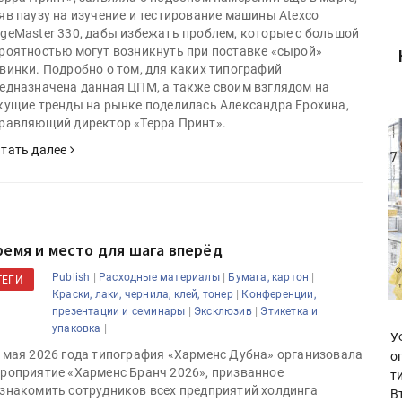
яв паузу на изучение и тестирование машины Atexco
geMaster 330, дабы избежать проблем, которые с большой
роятностью могут возникнуть при поставке «сырой»
винки. Подробно о том, для каких типографий
едназначена данная ЦПМ, а также своим взглядом на
кущие тренды на рынке поделилась Александра Ерохина,
равляющий директор «Терра Принт».
тать далее
ремя и место для шага вперёд
|
|
|
Publish
Расходные материалы
Бумага, картон
ТЕГИ
|
Краски, лаки, чернила, клей, тонер
Конференции,
|
|
презентации и семинары
Эксклюзив
Этикетка и
|
упаковка
У
 мая 2026 года типография «Харменс Дубна» организовала
о
роприятие «Харменс Бранч 2026», призванное
т
знакомить сотрудников всех предприятий холдинга
В