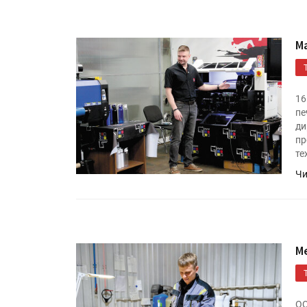
М
16
пе
ди
пр
те
Чи
М
ОО