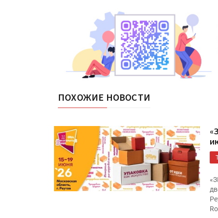
ПОХОЖИЕ НОВОСТИ
«
и
«З
дв
Ре
Ro