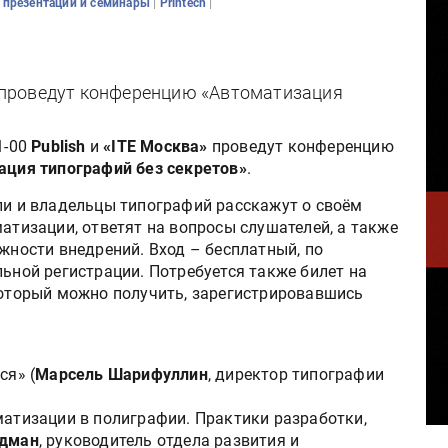
|
|
 презентации и семинары
Printech
а» проведут конференцию «Автоматизация
1-00
Publish
и
«ITE Москва»
проведут конференцию
ация типографий без секретов»
.
и и владельцы типографий расскажут о своём
атизации, ответят на вопросы слушателей, а также
жности внедрений. Вход – бесплатный, по
ьной регистрации. Потребуется также билет на
который можно получить, зарегистрировавшись
ся» (
Марсель Шарифуллин
, директор типографии
матизации в полиграфии. Практики разработки,
ьдман
, руководитель отдела развития и