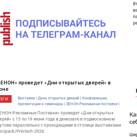
В
в
п
р
ЗЕНОН» проведет «Дни открытых дверей» в
юне
Выставки |
День открытых дверей |
Конференции,
ТЕГИ
презентации и семинары |
ЗЕНОН-Рекламные поставки |
Ка
ЕНОН-Рекламные Поставки» проведет «Дни открытых
ерей» с 15 по 19 июня года в демозале в подмосковном
се
утове параллельно с проходящими в столице выставками
sUpack/Printech-2026.
Ши