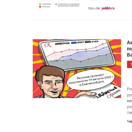
«Дубль В» расширяет ассо
фольги для горячего тисн
УФ-принтер Mimaki UJV20
запущен в компании «Ска
A
п
В
Ро
ру
ме
уп
ти
Чи