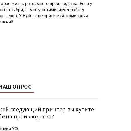
торая жизнь рекламного производства. Если у
ас нет гибрида. Vorey оптимизирует работу
артнеров. У Hyde в приоритете кастомизация
ешений.
НАШ ОПРОС
кой следующий принтер вы купите
бе на производство?
рокий УФ