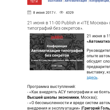
|
|
Выставки
Автоматизация
Конференции,
ТЕГИ
8 июня 2017 г.
4329
21 июня в 11-00 Publish и «ITE Москв
типографий без секретов».
21 июня в 1
«Автоматиз
Руководител
опыте автом
обсудят сло
предварител
выставку, 
здесь
.
Программа выступлений:
- «Как внедрять АСУ типографии и не боять
Высшей школы экономики
, Москва);
- «О бессмысленности и вреде систем авто
внедрения и эксплуатации» (
Григорий Гол