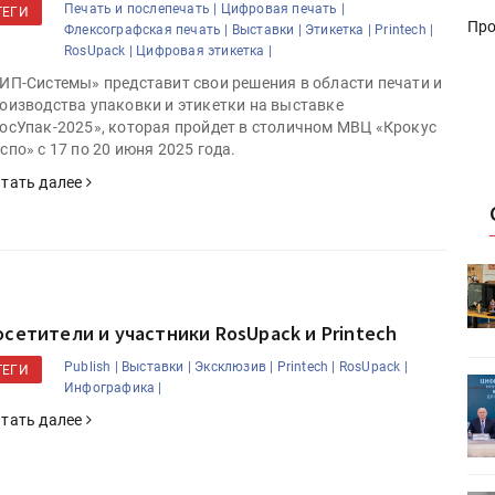
Печать и послепечать |
Цифровая печать |
ТЕГИ
Про
Флексографская печать |
Выставки |
Этикетка |
Printech |
RosUpack |
Цифровая этикетка |
ИП-Системы» представит свои решения в области печати и
оизводства упаковки и этикетки на выставке
осУпак-2025», которая пройдет в столичном МВЦ «Крокус
спо» с 17 по 20 июня 2025 года.
тать далее
HeyGears анонсировала
УФ/3D-
полноцветный гибридный УФ/3D-
принтер G1X
осетители и участники RosUpack и Printech
Publish |
Выставки |
Эксклюзив |
Printech |
RosUpack |
ТЕГИ
ет
Росприроднадзор запускает
Инфографика |
«Калькулятор утилизации»
тать далее