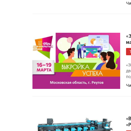
Чи
«
м
«З
дв
по
Чи
«
«