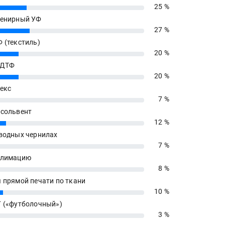
25 %
енирный УФ
27 %
 (текстиль)
20 %
 ДТФ
20 %
екс
7 %
сольвент
12 %
водных чернилах
7 %
блимацию
8 %
 прямой печати по ткани
10 %
 («футболочный»)
3 %