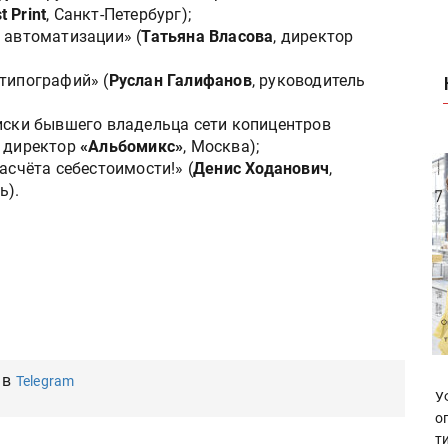
t Print
, Санкт-Петербург);
 автоматизации» (
Татьяна Власова
, директор
типографий» (
Руслан Галифанов
, руководитель
писки бывшего владельца сети копицентров
й директор
«Альбомикс»
, Москва);
асчёта себестоимости!» (
Денис Ходанович
,
ь).
 в
Telegram
У
о
т