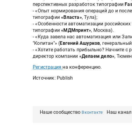
перспективных разработок типографии
Fas
- «Опыт нормирования операций до и после
типографии
«Власта»
, Тула);
- «Особенности автоматизации российских 
типографии
«МДМпринт»
, Москва).
- «Куда завела нас автоматизация или За
"Копитан"» (
Евгений Ашурков
, генеральны
- «Хотите работать прибыльно? Начните с р
директор компании
«Делаем дело»
, Тюмен
Регистрация
на конференцию.
Источник: Publish
Наше сообщество
Наш канал
Вконтакте