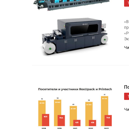
«В
пр
«Р
Эк
Чи
HeyGears анонсировала
полноцветный гибридный 
принтер G1X
П
Росприроднадзор запуска
«Калькулятор утилизации»
Чи