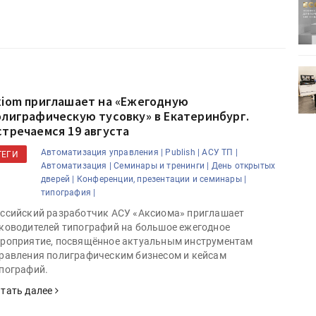
ртимент
«Дубль В» расширяет ассортимент
ения
фольги для горячего тиснения
0
УФ-принтер Mimaki UJV200
зитель»
запущен в компании «Сказитель»
xiom приглашает на «Ежегодную
олиграфическую тусовку» в Екатеринбург.
стречаемся 19 августа
Автоматизация управления |
Publish |
АСУ ТП |
ТЕГИ
Автоматизация |
Семинары и тренинги |
День открытых
дверей |
Конференции, презентации и семинары |
типография |
ссийский разработчик АСУ «Аксиома» приглашает
ководителей типографий на большое ежегодное
роприятие, посвящённое актуальным инструментам
равления полиграфическим бизнесом и кейсам
пографий.
тать далее