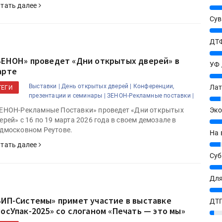
тать далее
25%
Сув
27%
ДТФ
20%
ЗЕНОН» проведет «Дни открытых дверей» в
УФ
арте
20%
Выставки |
День открытых дверей |
Конференции,
Лат
ТЕГИ
презентации и семинары |
ЗЕНОН-Рекламные поставки |
7%
Эко
ЕНОН-Рекламные Поставки» проведет «Дни открытых
ерей» с 16 по 19 марта 2026 года в своем демозале в
12%
дмосковном Реутове.
На 
7%
тать далее
Су
8%
Для
10%
ВИП-Системы» примет участие в выставке
ДТГ
РосУпак-2025» со слоганом «Печать — это мы»
3%