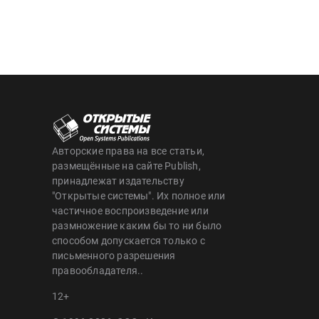
Авторские права на все статьи,
размещённые на сайте Publish,
принадлежат издательству
"Открытые системы". Их полное или
частичное воспроизведение или
размножение каким бы то ни было
способом допускается только с
письменного разрешения
правообладателя..
12+