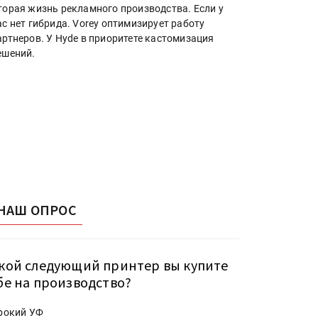
торая жизнь рекламного производства. Если у
ас нет гибрида. Vorey оптимизирует работу
артнеров. У Hyde в приоритете кастомизация
ешений.
НАШ ОПРОС
кой следующий принтер вы купите
бе на производство?
рокий УФ