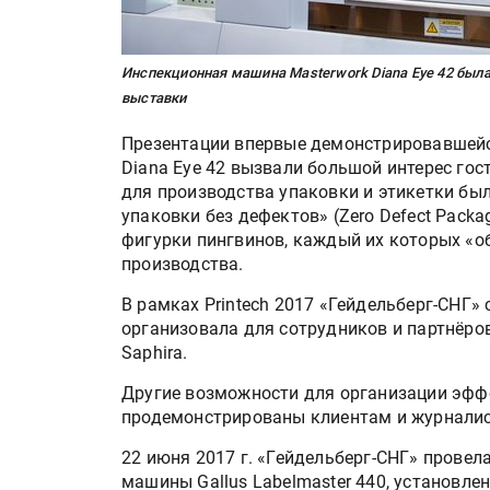
Инспекционная машина Masterwork Diana Eye 42 была
выставки
Презентации впервые демонстрировавшейс
Diana Eye 42 вызвали большой интерес гос
для производства упаковки и этикетки бы
упаковки без дефектов» (Zero Defect Pac
фигурки пингвинов, каждый их которых «об
производства.
В рамках Printech 2017 «Гейдельберг-СНГ»
организовала для сотрудников и партнёр
Saphira.
Другие возможности для организации эффе
продемонстрированы клиентам и журналис
22 июня 2017 г. «Гейдельберг-СНГ» прове
машины Gallus Labelmaster 440, установл