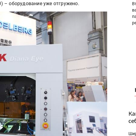
00) – оборудование уже отгружено.
В
в
п
р
Ка
се
Ши