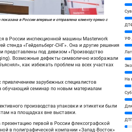
25%
Сув
27%
 показана в России впервые и отправлена клиенту прямо с
ДТФ
20%
я в России инспекционной машины Masterwork
УФ
тей стенда «Гейдельберг-СНГ». Она и другие решения
20%
ли представлены под девизом «Производство
Лат
kaging). Возможные дефекты символично изображали
7%
ъяснял», как избежать проблем на всех участках
Эко
12%
На 
 с привлечением зарубежных специалистов
7%
ов обучающий семинар по новым материалам
Су
8%
ктивного производства упаковки и этикетки были
Для
там на площадках вне выставки.
10%
ДТГ
ла презентацию первой в России флексографской
3%
енной в полиграфической компании «Запад-Восток»