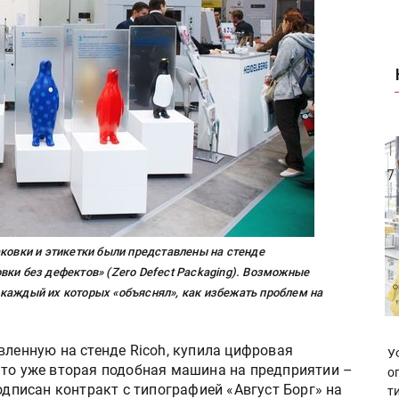
аковки и этикетки были представлены на стенде
вки без дефектов» (Zero Defect Packaging). Возможные
каждый их которых «объяснял», как избежать проблем на
вленную на стенде Ricoh, купила цифровая
У
Это уже вторая подобная машина на предприятии –
о
одписан контракт с типографией «Август Борг» на
т