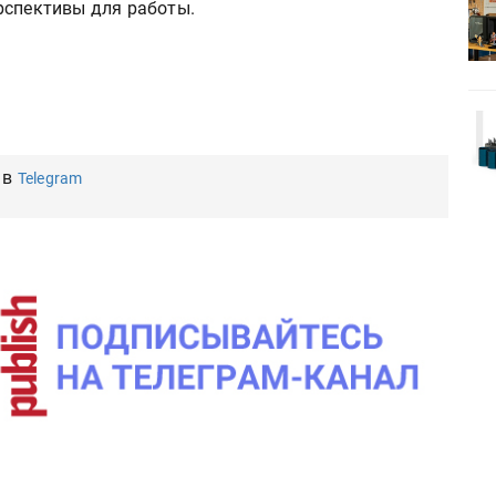
рспективы для работы.
HeyGears анонсировала
УФ/3D-
полноцветный гибридный УФ/3D-
принтер G1X
Kairos выпускает станцию
r Lava
смешения красок Ada Color Lava
 в
Telegram