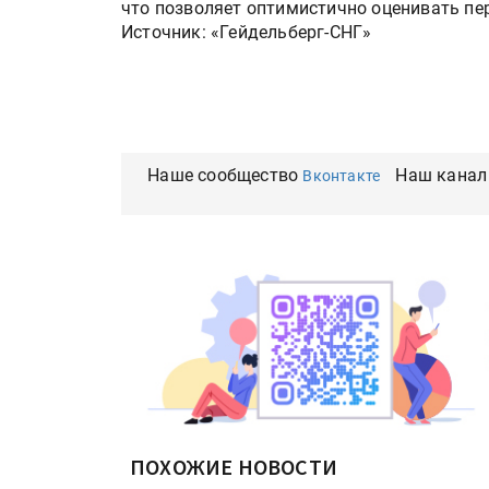
что позволяет оптимистично оценивать пе
HeyGears анонсировала
Источник: «Гейдельберг-СНГ»
полноцветный гибридный 
принтер G1X
Kairos выпускает станцию
смешения красок Ada Colo
Наше сообщество
Наш канал
Вконтакте
ПОХОЖИЕ НОВОСТИ