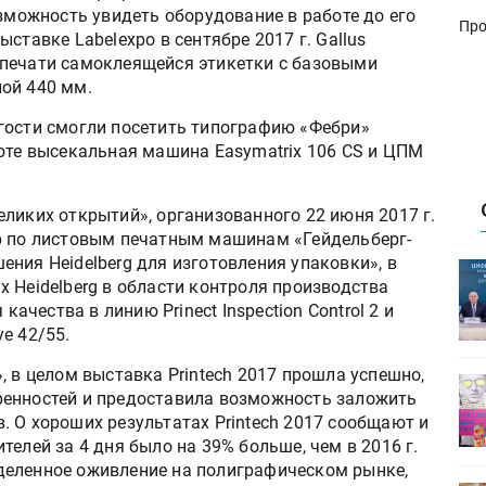
озможность увидеть оборудование в работе до его
Про
ставке Labelexpo в сентябре 2017 г. Gallus
 печати самоклеящейся этикетки с базовыми
ой 440 мм.
гости смогли посетить типографию «Фебри»
боте высекальная машина Easymatrix 106 CS и ЦПМ
ликих открытий», организованного 22 июня 2017 г.
р по листовым печатным машинам «Гейдельберг-
ния Heidelberg для изготовления упаковки», в
ет
Росприроднадзор запускает
 Heidelberg в области контроля производства
«Калькулятор утилизации»
качества в линию Prinect Inspection Control 2 и
e 42/55.
, в целом выставка Printech 2017 прошла успешно,
деями,
IPSA 2026 приглашает за идеями,
ренностей и предоставила возможность заложить
поставщиками и новыми
 О хороших результатах Printech 2017 сообщают и
решениями для брендов
елей за 4 дня было на 39% больше, чем в 2016 г.
деленное оживление на полиграфическом рынке,