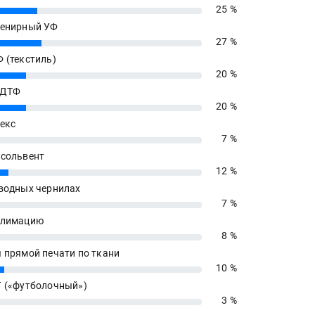
25 %
енирный УФ
27 %
 (текстиль)
20 %
 ДТФ
20 %
екс
7 %
сольвент
12 %
водных чернилах
7 %
блимацию
8 %
 прямой печати по ткани
10 %
 («футболочный»)
3 %