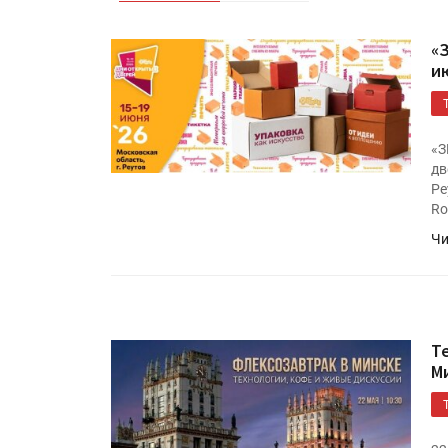
«
и
«З
дв
Ре
Ro
Чи
Т
М