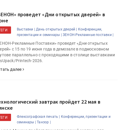
ЗЕНОН» проведет «Дни открытых дверей» в
юне
Выставки |
День открытых дверей |
Конференции,
ТЕГИ
презентации и семинары |
ЗЕНОН-Рекламные поставки |
ЕНОН-Рекламные Поставки» проведет «Дни открытых
ерей» с 15 по 19 июня года в демозале в подмосковном
утове параллельно с проходящими в столице выставками
sUpack/Printech-2026.
тать далее
ехнологический завтрак пройдет 22 мая в
инске
Флексографская печать |
Конференции, презентации и
ТЕГИ
семинары |
Танзор |