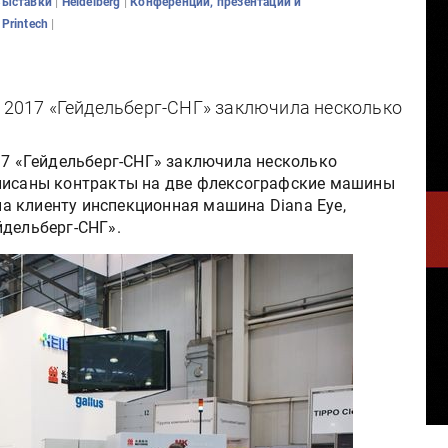
|
|
Выставки
Heidelberg
Конференции, презентации и
|
|
Printech
h 2017 «Гейдельберг-СНГ» заключила несколько
17 «Гейдельберг-СНГ» заключила несколько
дписаны контракты на две флексографские машины
ена клиенту инспекционная машина Diana Eye,
йдельберг-СНГ».