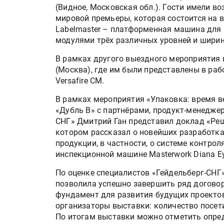
(Видное, Московская обл.). Гости имели в
мировой премьеры, которая состоится на вы
Labelmaster – платформенная машина для
модулями трёх различных уровней и ширин
В рамках другого выездного мероприятия 
(Москва), где им были представлены в ра
Versafire CM.
В рамках мероприятия «Упаковка: время ве
«Дубль В» с партнёрами, продукт-менедже
СНГ» Дмитрий Ган представил доклад «Реше
Росприроднадзор запуска
котором рассказал о новейших разработках
«Калькулятор утилизации»
продукции, в частности, о системе контроля 
инспекционной машине Masterwork Diana Ey
По оценке специалистов «Гейдельберг-СНГ»
IPSA 2026 приглашает за и
позволила успешно завершить ряд догово
поставщиками и новыми
фундамент для развития будущих проектов.
решениями для брендов
организаторы выставки: количество посетит
По итогам выставки можно отметить опре