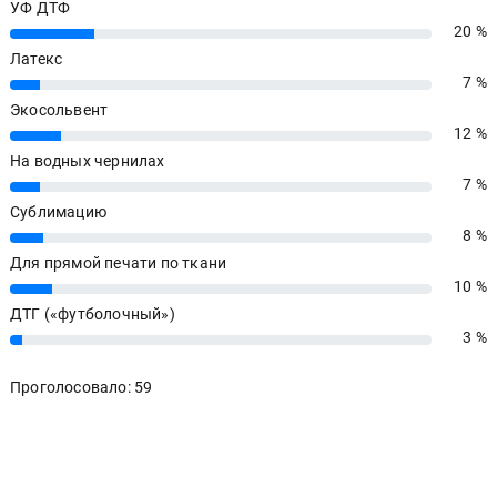
УФ ДТФ
20 %
20%
Латекс
7 %
7%
Экосольвент
12 %
12%
На водных чернилах
7 %
7%
Сублимацию
8 %
8%
Для прямой печати по ткани
10 %
10%
ДТГ («футболочный»)
3 %
3%
Проголосовало: 59