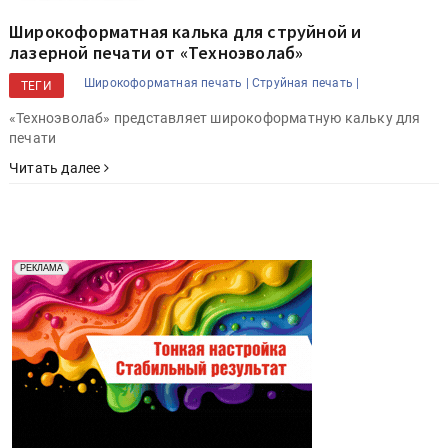
Широкоформатная калька для струйной и
лазерной печати от «Техноэволаб»
Широкоформатная печать |
Струйная печать |
ТЕГИ
«Техноэволаб» представляет широкоформатную кальку для
печати
Читать далее
Реклама. Рекламодатель ООО "Передовые Системы
РЕКЛАМА
Печати" erid: 2SDnjd2d4Qz