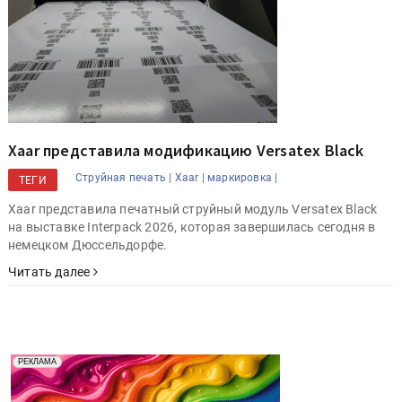
Xaar представила модификацию Versatex Black
Струйная печать |
Xaar |
маркировка |
ТЕГИ
Xaar представила печатный струйный модуль Versatex Black
на выставке Interpack 2026, которая завершилась сегодня в
немецком Дюссельдорфе.
Читать далее
Реклама. Рекламодатель ООО "Передовые Системы
РЕКЛАМА
Печати" erid: 2SDnjd2d4Qz