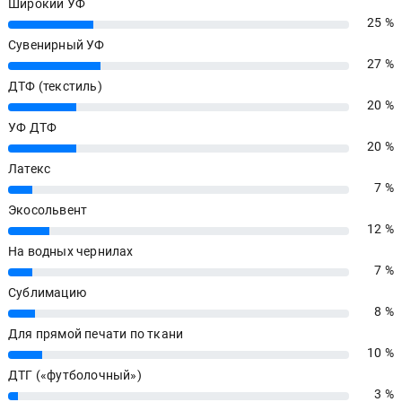
Широкий УФ
25 %
25%
Сувенирный УФ
27 %
27%
ДТФ (текстиль)
20 %
20%
УФ ДТФ
20 %
20%
Латекс
7 %
7%
Экосольвент
12 %
12%
На водных чернилах
7 %
7%
Сублимацию
8 %
8%
Для прямой печати по ткани
10 %
10%
ДТГ («футболочный»)
3 %
3%