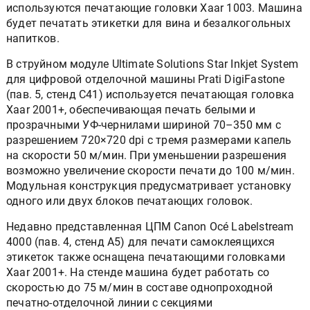
используются печатающие головки Xaar 1003. Машина
будет печатать этикетки для вина и безалкогольных
напитков.
В струйном модуле Ultimate Solutions Star Inkjet System
для цифровой отделочной машины Prati DigiFastone
(пав. 5, стенд C41) используется печатающая головка
Xaar 2001+, обеспечивающая печать белыми и
прозрачными УФ-чернилами шириной 70–350 мм с
разрешением 720×720 dpi с тремя размерами капель
на скорости 50 м/мин. При уменьшении разрешения
возможно увеличение скорости печати до 100 м/мин.
Модульная конструкция предусматривает установку
одного или двух блоков печатающих головок.
Недавно представленная ЦПМ Canon Océ Labelstream
4000 (пав. 4, стенд A5) для печати самоклеящихся
этикеток также оснащена печатающими головками
Xaar 2001+. На стенде машина будет работать со
скоростью до 75 м/мин в составе однопроходной
печатно-отделочной линии с секциями