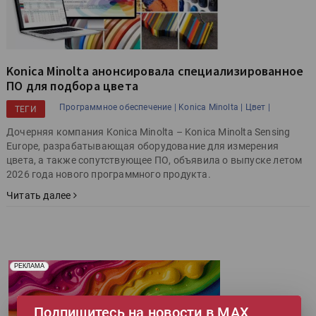
Konica Minolta анонсировала специализированное
ПО для подбора цвета
Программное обеспечение |
Konica Minolta |
Цвет |
ТЕГИ
Дочерняя компания Konica Minolta – Konica Minolta Sensing
Europe, разрабатывающая оборудование для измерения
цвета, а также сопутствующее ПО, объявила о выпуске летом
2026 года нового программного продукта.
Читать далее
Реклама. Рекламодатель ООО "Передовые Системы
РЕКЛАМА
Печати" erid: 2SDnjd2d4Qz
Подпишитесь на новости в МАХ