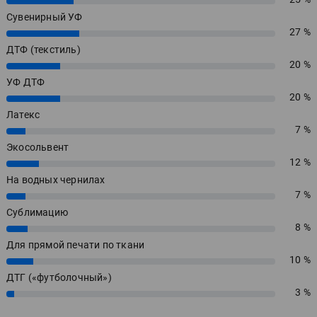
Сувенирный УФ
27 %
27%
ДТФ (текстиль)
20 %
20%
УФ ДТФ
20 %
20%
Латекс
7 %
7%
Экосольвент
12 %
12%
На водных чернилах
7 %
7%
Сублимацию
8 %
8%
Для прямой печати по ткани
10 %
10%
ДТГ («футболочный»)
3 %
3%