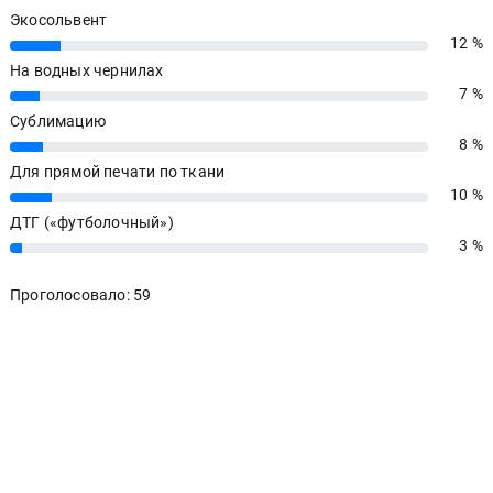
Экосольвент
12 %
12%
На водных чернилах
7 %
7%
Сублимацию
8 %
8%
Для прямой печати по ткани
10 %
10%
ДТГ («футболочный»)
3 %
3%
Проголосовало: 59