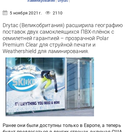
|
|
ламинирование
Drytac
5 ноября 2021 г.
2110
Drytac (Великобритания) расширила географию
поставок двух самоклеящихся ПВХ-плёнок с
семилетней гарантией – прозрачной Polar
Premium Clear для струйной печати и
Weathershield для ламинирования.
Ранее они были доступны только в Европе, а теперь
будут предлагаться в других странах, включая США.