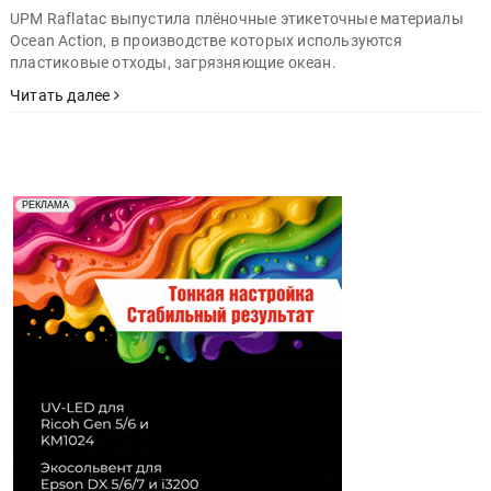
UPM Raflatac выпустила плёночные этикеточные материалы
Ocean Action, в производстве которых используются
пластиковые отходы, загрязняющие океан.
Читать далее
Реклама. Рекламодатель ООО "Передовые Системы
РЕКЛАМА
Печати" erid: 2SDnjd2d4Qz