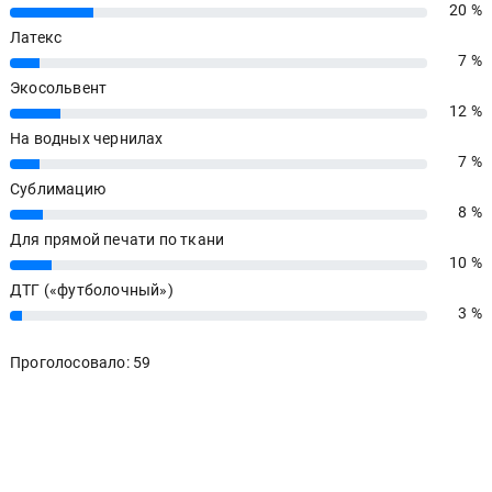
20 %
20%
Латекс
7 %
7%
Экосольвент
12 %
12%
На водных чернилах
7 %
7%
Сублимацию
8 %
8%
Для прямой печати по ткани
10 %
10%
ДТГ («футболочный»)
3 %
3%
Проголосовало: 59