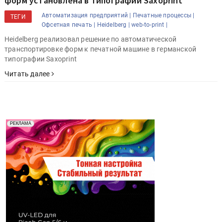
форм установлена в типографии Saxoprint
Автоматизация предприятий |
Печатные процессы |
ТЕГИ
Офсетная печать |
Heidelberg |
web-to-print |
Heidelberg реализовал решение по автоматической
транспортировке форм к печатной машине в германской
типографии Saxoprint
Читать далее
Реклама. Рекламодатель ООО "Передовые Системы
РЕКЛАМА
Печати" erid: 2SDnjd2d4Qz