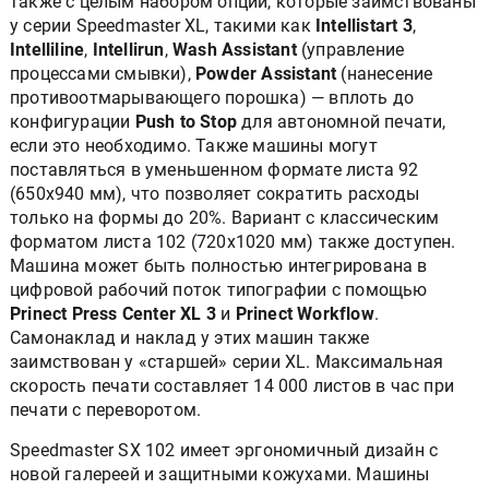
также с целым набором опций, которые заимствованы
у серии Speedmaster XL, такими как
Intellistart 3
,
Intelliline
,
Intellirun
,
Wash Assistant
(управление
процессами смывки),
Powder Assistant
(нанесение
противоотмарывающего порошка) — вплоть до
конфигурации
Push to Stop
для автономной печати,
если это необходимо. Также машины могут
поставляться в уменьшенном формате листа 92
(650х940 мм), что позволяет сократить расходы
только на формы до 20%. Вариант с классическим
форматом листа 102 (720x1020 мм) также доступен.
Машина может быть полностью интегрирована в
цифровой рабочий поток типографии с помощью
Prinect Press Center XL 3
и
Prinect Workflow
.
Самонаклад и наклад у этих машин также
заимствован у «старшей» серии XL. Максимальная
скорость печати составляет 14 000 листов в час при
печати с переворотом.
Speedmaster SX 102 имеет эргономичный дизайн с
новой галереей и защитными кожухами. Машины