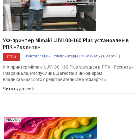
УФ-принтер Mimaki UJV100-160 Plus установлен в
РПК «Ресанта»
Инсталляции |
УФ-принтеры |
УФ-печать |
Смарт-Т |
ТЕГИ
УФ-принтер Mimaki UJV100-160 Plus запущен в РПК «Ресанта»
(Махачкала, Республика Дагестан) инженером
владикавказского представительства «Смарт-Т».
Читать далее
Реклама. Рекламодатель ООО "Передовые Системы
РЕКЛАМА
Печати" erid: 2SDnjd2d4Qz