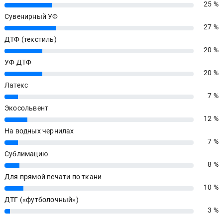
25 %
25%
Сувенирный УФ
27 %
27%
ДТФ (текстиль)
20 %
20%
УФ ДТФ
20 %
20%
Латекс
7 %
7%
Экосольвент
12 %
12%
На водных чернилах
7 %
7%
Сублимацию
8 %
8%
Для прямой печати по ткани
10 %
10%
ДТГ («футболочный»)
3 %
3%