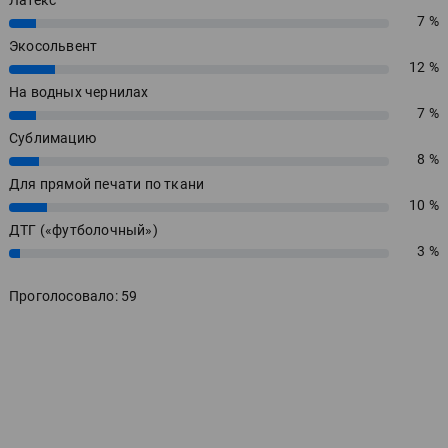
Латекс
7 %
7%
Экосольвент
12 %
12%
На водных чернилах
7 %
7%
Сублимацию
8 %
8%
Для прямой печати по ткани
10 %
10%
ДТГ («футболочный»)
3 %
3%
Проголосовало: 59