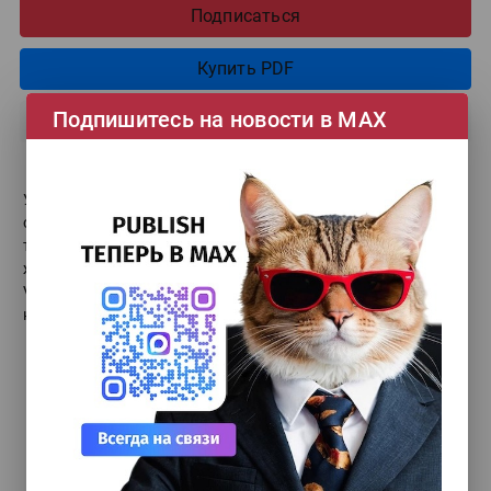
Подписаться
Купить PDF
Подпишитесь на новости в МАХ
Архив PDF
УФ-принтер для отделки. Sprinter ТС-2513Mh. Как
оптимизировать работу типографии? Адаптация
типографий к цифровизации грузоперевозок. Вторая
жизнь рекламного производства. Если у вас нет гибрида.
Vorey оптимизирует работу партнеров. У Hyde в приоритете
кастомизация решений.