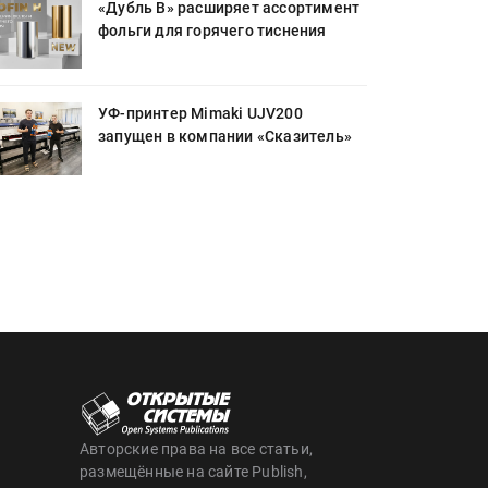
«Дубль В» расширяет ассортимент
фольги для горячего тиснения
УФ-принтер Mimaki UJV200
запущен в компании «Сказитель»
Авторские права на все статьи,
размещённые на сайте Publish,