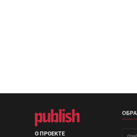
«Дубль В» расширяет ассо
фольги для горячего тисн
УФ-принтер Mimaki UJV20
запущен в компании «Ска
ОБРА
О ПРОЕКТЕ