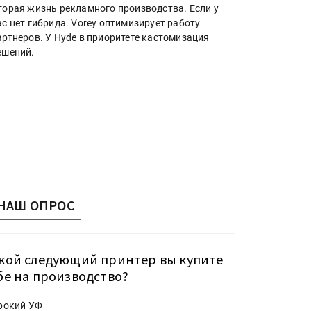
торая жизнь рекламного производства. Если у
ас нет гибрида. Vorey оптимизирует работу
артнеров. У Hyde в приоритете кастомизация
ешений.
НАШ ОПРОС
кой следующий принтер вы купите
бе на производство?
рокий УФ