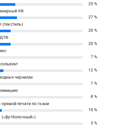
25 %
енирный УФ
27 %
 (текстиль)
20 %
 ДТФ
20 %
екс
7 %
сольвент
12 %
водных чернилах
7 %
блимацию
8 %
 прямой печати по ткани
10 %
 («футболочный»)
3 %