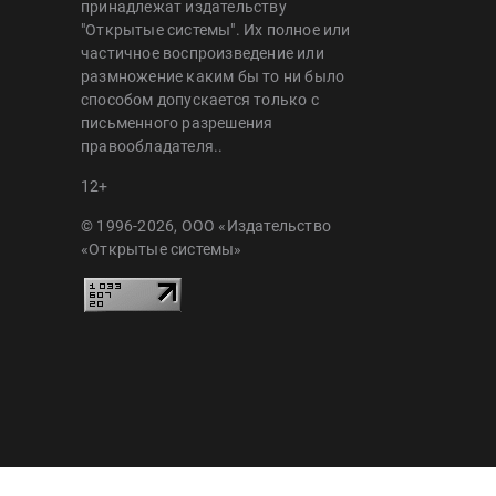
принадлежат издательству
"Открытые системы". Их полное или
частичное воспроизведение или
размножение каким бы то ни было
способом допускается только с
письменного разрешения
правообладателя..
12+
© 1996-2026, ООО «Издательство
«Открытые системы»