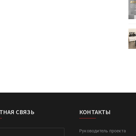
ртимент
«Дубль В» расширяет ассортимент
ения
фольги для горячего тиснения
0
УФ-принтер Mimaki UJV200
зитель»
запущен в компании «Сказитель»
ТНАЯ СВЯЗЬ
КОНТАКТЫ
Руководитель проекта