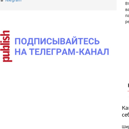
Telegram
В
в
п
р
Ка
се
Ши