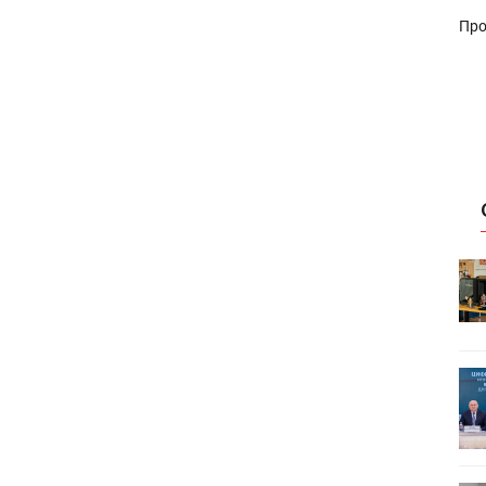
Про
HeyGears анонсировала
УФ/3D-
полноцветный гибридный УФ/3D-
принтер G1X
ет
Росприроднадзор запускает
«Калькулятор утилизации»