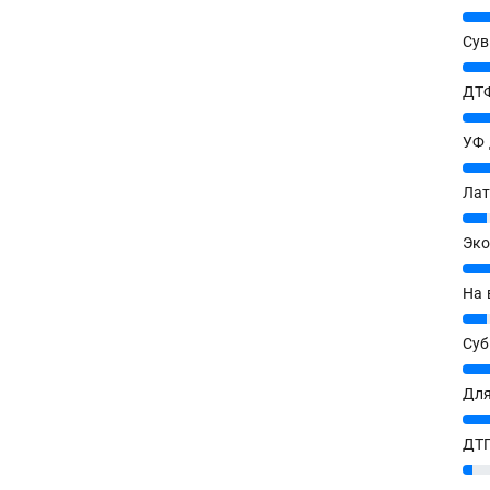
25%
Сув
27%
ДТФ
20%
УФ
20%
Лат
7%
Эко
12%
На 
7%
Су
8%
Для
10%
ДТГ
3%