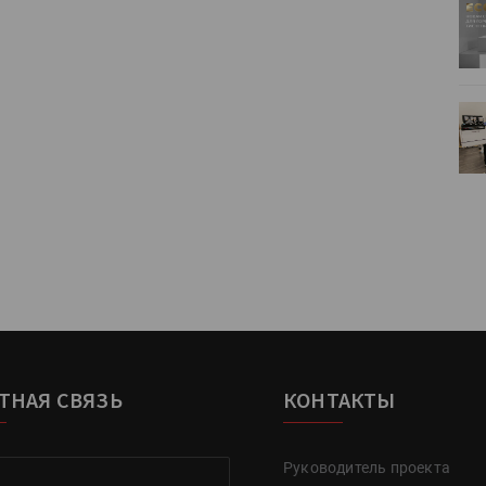
ртимент
«Дубль В» расширяет ассортимент
ения
фольги для горячего тиснения
0
УФ-принтер Mimaki UJV200
зитель»
запущен в компании «Сказитель»
ТНАЯ СВЯЗЬ
КОНТАКТЫ
Руководитель проекта