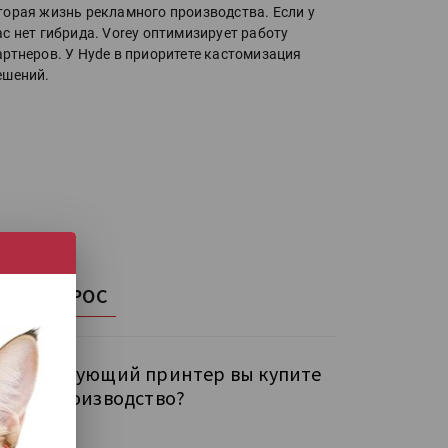
торая жизнь рекламного производства. Если у
ас нет гибрида. Vorey оптимизирует работу
артнеров. У Hyde в приоритете кастомизация
ешений.
НАШ ОПРОС
кой следующий принтер вы купите
бе на производство?
рокий УФ