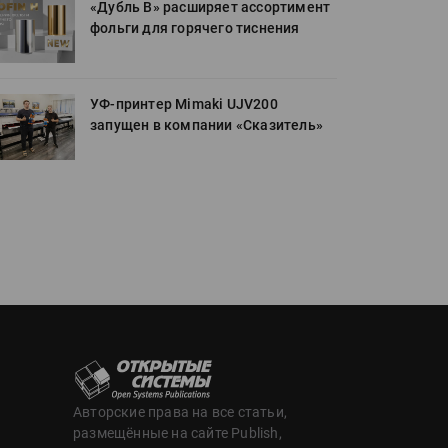
«Дубль В» расширяет ассортимент
фольги для горячего тиснения
УФ-принтер Mimaki UJV200
запущен в компании «Сказитель»
Авторские права на все статьи,
размещённые на сайте Publish,