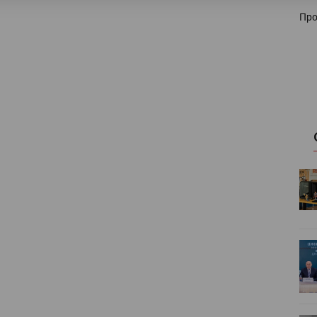
Про
HeyGears анонсировала
УФ/3D-
полноцветный гибридный УФ/3D-
принтер G1X
ет
Росприроднадзор запускает
«Калькулятор утилизации»