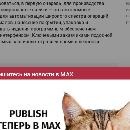
ваться, в первую очередь, для производства
В
тизированные ячейки – это автономные
в
 для автоматизации широкого спектра операций,
п
р
иалов, нанесение покрытий, упаковка и
ащать изделия программным обеспечением
 интерфейсом. Ключевыми заказчиками подобной
самых различных отраслей промышленности.
и
 в
Telegram
ишитесь на новости в МАХ
Ка
се
Ши