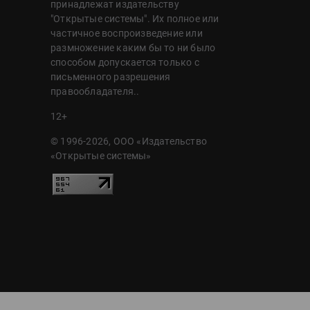
принадлежат издательству
"Открытые системы". Их полное или
частичное воспроизведение или
размножение каким бы то ни было
способом допускается только с
письменного разрешения
правообладателя..
12+
© 1996-2026, ООО «Издательство
«Открытые системы»