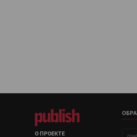
«Дубль В» расширяет ассо
фольги для горячего тисн
УФ-принтер Mimaki UJV20
запущен в компании «Ска
ОБРА
О ПРОЕКТЕ