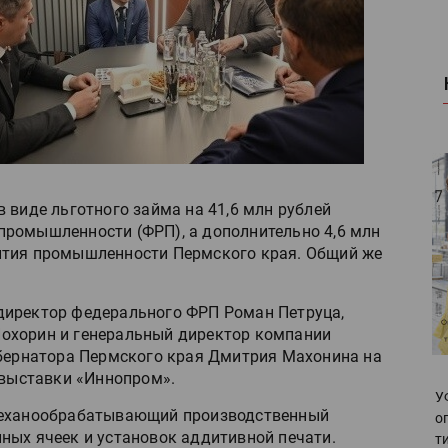
 виде льготного займа на 41,6 млн рублей
промышленности (ФРП), а дополнительно 4,6 млн
ития промышленности Пермского края. Общий же
директор федерального ФРП Роман Петруца,
охорин и генеральный директор компании
убернатора Пермского края Дмитрия Махонина на
выставки «Иннопром».
У
 механообрабатывающий производственный
о
ных ячеек и установок аддитивной печати.
т