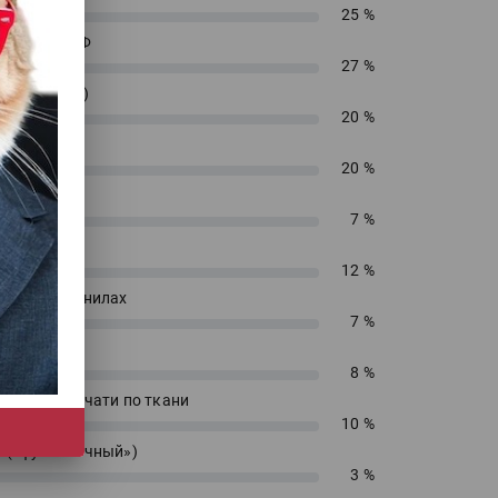
25 %
енирный УФ
27 %
 (текстиль)
20 %
 ДТФ
20 %
екс
7 %
сольвент
12 %
водных чернилах
7 %
блимацию
8 %
 прямой печати по ткани
10 %
 («футболочный»)
3 %