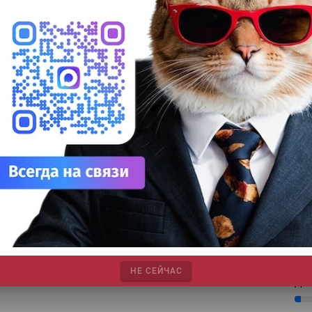
25%
Сув
27%
ДТФ
20%
амый длинный символ 2025 года создали с
УФ
омощью 3D-печати
20%
Лат
Робототехника |
3D-печать |
ТЕГИ
7%
 «Робостанции» на ВДНХ создали самую большую в мире
Эко
-печатную модель змеи.
12%
тать далее
На 
7%
Су
8%
Для
10%
НЕ СЕЙЧАС
ДТГ
3%