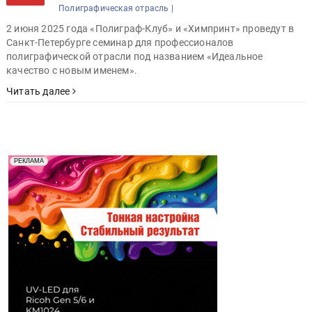
Полиграфическая отрасль |
2 июня 2025 года «Полиграф-Клуб» и «Химпринт» проведут в
Санкт-Петербурге семинар для профессионалов
полиграфической отрасли под названием «Идеальное
качество с новым именем».
Читать далее
Реклама. Рекламодатель ООО "Передовые Системы
РЕКЛАМА
Печати" erid: 2SDnjd2d4Qz