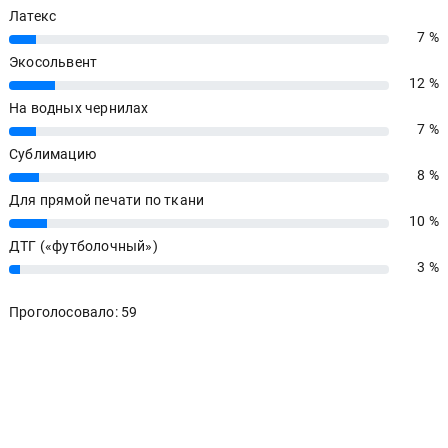
Латекс
7 %
7%
Экосольвент
12 %
12%
На водных чернилах
7 %
7%
Сублимацию
8 %
8%
Для прямой печати по ткани
10 %
10%
ДТГ («футболочный»)
3 %
3%
Проголосовало: 59