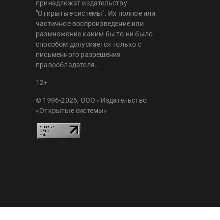
принадлежат издательству
"Открытые системы". Их полное или
частичное воспроизведение или
размножение каким бы то ни было
способом допускается только с
письменного разрешения
правообладателя..
12+
© 1996-2026, ООО «Издательство
«Открытые системы»