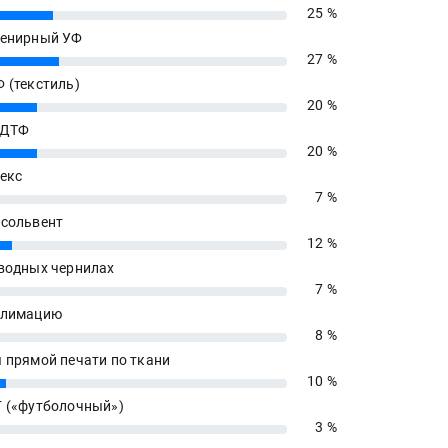
25 %
енирный УФ
27 %
 (текстиль)
20 %
 ДТФ
20 %
екс
7 %
сольвент
12 %
водных чернилах
7 %
блимацию
8 %
 прямой печати по ткани
10 %
 («футболочный»)
3 %