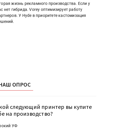
торая жизнь рекламного производства. Если у
ас нет гибрида. Vorey оптимизирует работу
артнеров. У Hyde в приоритете кастомизация
ешений.
НАШ ОПРОС
кой следующий принтер вы купите
бе на производство?
рокий УФ