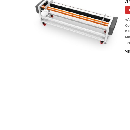
д
«А
об
KD
ма
те
Чи