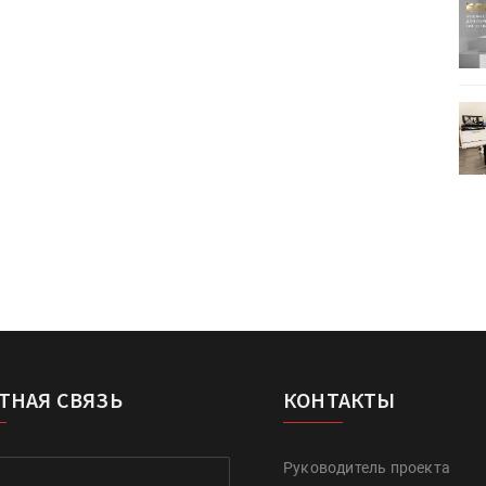
ртимент
«Дубль В» расширяет ассортимент
ения
фольги для горячего тиснения
0
УФ-принтер Mimaki UJV200
зитель»
запущен в компании «Сказитель»
ТНАЯ СВЯЗЬ
КОНТАКТЫ
Руководитель проекта