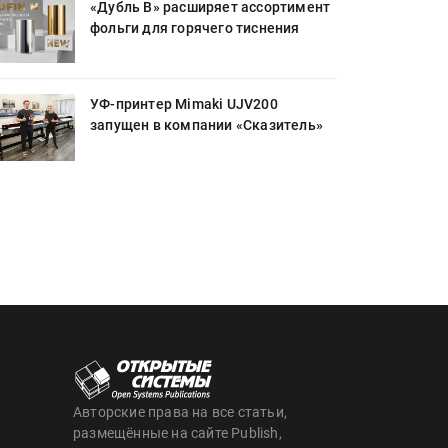
«Дубль В» расширяет ассортимент
фольги для горячего тиснения
УФ-принтер Mimaki UJV200
запущен в компании «Сказитель»
Авторские права на все статьи,
размещённые на сайте Publish,