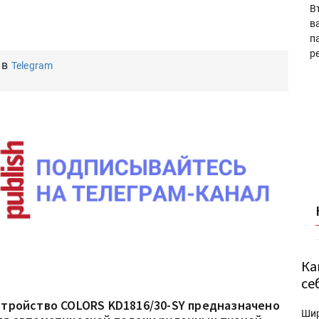
В
в
п
р
 в
Telegram
Ка
се
стройство COLORS KD1816/30-SY предназначено
Ши