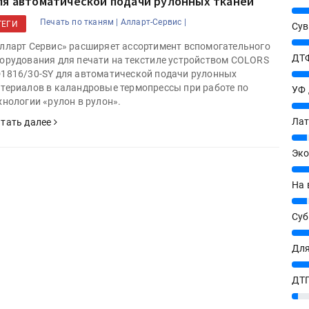
ля автоматической подачи рулонных тканей
25%
Печать по тканям |
Алларт-Сервис |
ТЕГИ
Сув
27%
лларт Сервис» расширяет ассортимент вспомогательного
ДТФ
орудования для печати на текстиле устройством COLORS
20%
1816/30-SY для автоматической подачи рулонных
териалов в каландровые термопрессы при работе по
УФ
хнологии «рулон в рулон».
20%
Лат
тать далее
7%
Эко
12%
На 
7%
Су
8%
Для
10%
ДТГ
3%