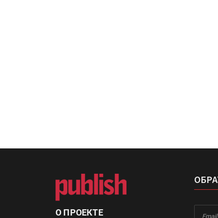
«Дубль В» расширяет ассо
фольги для горячего тисн
УФ-принтер Mimaki UJV20
запущен в компании «Ска
ОБРА
О ПРОЕКТЕ