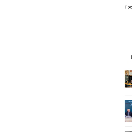
Про
HeyGears анонсировала
УФ/3D-
полноцветный гибридный УФ/3D-
принтер G1X
ет
Росприроднадзор запускает
«Калькулятор утилизации»