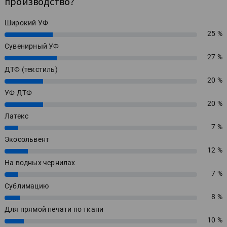
производство?
Широкий УФ
25 %
25%
Сувенирный УФ
27 %
27%
ДТФ (текстиль)
20 %
20%
УФ ДТФ
20 %
20%
Латекс
7 %
7%
Экосольвент
12 %
12%
На водных чернилах
7 %
7%
Сублимацию
8 %
8%
Для прямой печати по ткани
10 %
10%