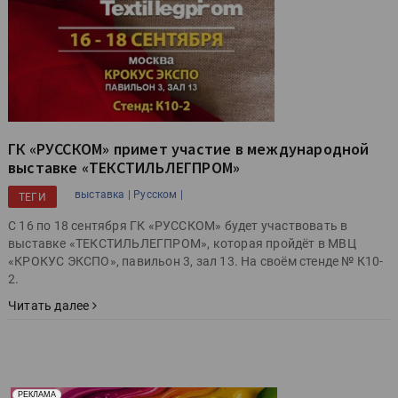
ГК «РУССКОМ» примет участие в международной
выставке «ТЕКСТИЛЬЛЕГПРОМ»
выставка |
Русском |
ТЕГИ
С 16 по 18 сентября ГК «РУССКОМ» будет участвовать в
выставке «ТЕКСТИЛЬЛЕГПРОМ», которая пройдёт в МВЦ
«КРОКУС ЭКСПО», павильон 3, зал 13. На своём стенде № К10-
2.
Читать далее
Реклама. Рекламодатель ООО "Передовые Системы
РЕКЛАМА