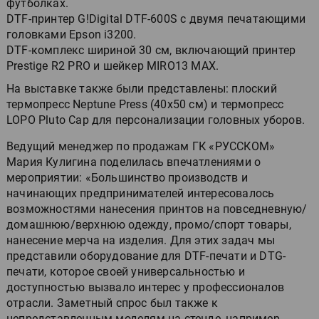
футболках.
DTF-принтер G!Digital DTF-600S с двумя печатающими
головками Epson i3200.
DTF-комплекс шириной 30 см, включающий принтер
Prestige R2 PRO и шейкер MIRO13 MAX.
На выставке также были представлены: плоский
термопресс Neptune Press (40х50 см) и термопресс
LOPO Pluto Cap для персонализации головных уборов.
Ведущий менеджер по продажам ГК «РУССКОМ»
Мария Кулигина поделилась впечатлениями о
мероприятии: «Большинство производств и
начинающих предпринимателей интересовалось
возможностями нанесения принтов на повседневную/
домашнюю/верхнюю одежду, промо/спорт товары,
нанесение мерча на изделия. Для этих задач мы
представили оборудование для DTF-печати и DTG-
печати, которое своей универсальностью и
доступностью вызвало интерес у профессионалов
отрасли. Заметный спрос был также к
непредставленным моделям на стенде, например,