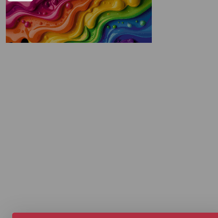
Печати" erid: 2SDnjd2d4Qz