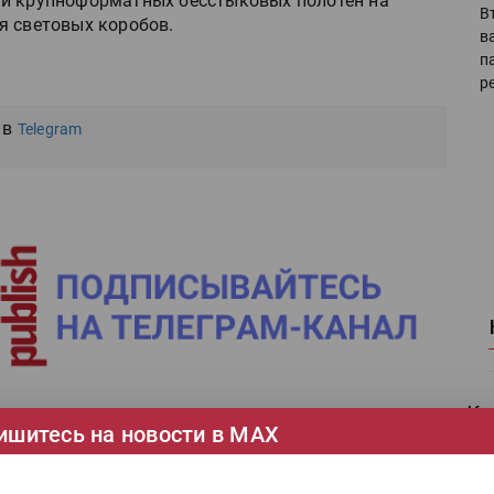
ти крупноформатных бесстыковых полотен на
В
я световых коробов.
в
п
р
 в
Telegram
Ка
ишитесь на новости в МАХ
се
Ши