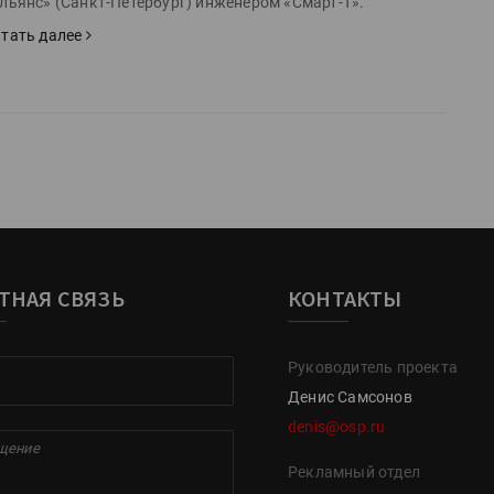
льянс» (Санкт-Петербург) инженером «Смарт-Т».
тать далее
ТНАЯ СВЯЗЬ
КОНТАКТЫ
Руководитель проекта
Денис Самсонов
denis@osp.ru
Рекламный отдел