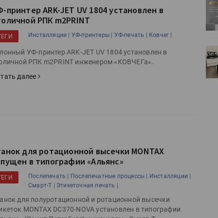
ртимент
«Дубль В» расширяет ассортимент
Ф-принтер ARK-JET UV 1804 установлен в
ения
фольги для горячего тиснения
толичной РПК m2PRINT
Инсталляции |
УФ-принтеры |
УФ-печать |
Ковчег |
ТЕГИ
0
УФ-принтер Mimaki UJV200
лонный УФ-принтер ARK-JET UV 1804 установлен в
зитель»
запущен в компании «Сказитель»
оличной РПК m2PRINT инженером «КОВЧЕГа».
тать далее
танок для ротационной высечки MONTAX
апущен в типографии «Альянс»
Послепечать |
Послепечатные процессы |
Инсталляции |
ТЕГИ
Смарт-Т |
Этикеточная печать |
анок для полуротационной и ротационной высечки
икеток MONTAX DC370-NOVA установлен в типографии