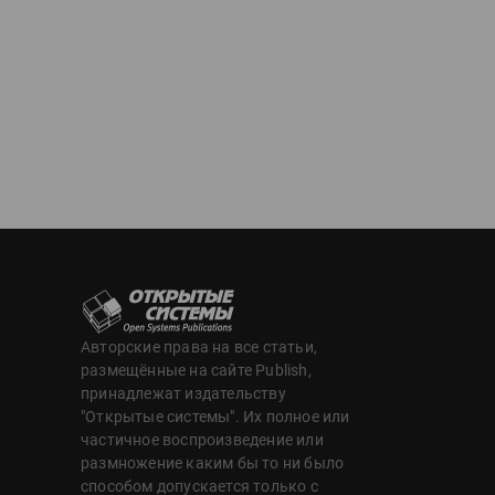
Авторские права на все статьи,
размещённые на сайте Publish,
принадлежат издательству
"Открытые системы". Их полное или
частичное воспроизведение или
размножение каким бы то ни было
способом допускается только с