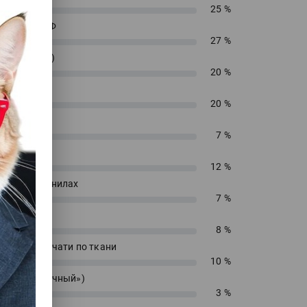
25 %
енирный УФ
27 %
 (текстиль)
20 %
 ДТФ
20 %
екс
7 %
сольвент
12 %
водных чернилах
7 %
блимацию
8 %
 прямой печати по ткани
10 %
 («футболочный»)
3 %