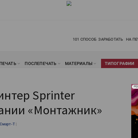
101 СПОСОБ
ЗАРАБОТАТЬ
НА ПЕ
ПЕЧАТЬ
ПОСЛЕПЕЧАТЬ
МАТЕРИАЛЫ
ТИПОГРАФИИ
Рек
РЕ
нтер Sprinter
Печ
пании «Монтажник»
|
Смарт-Т