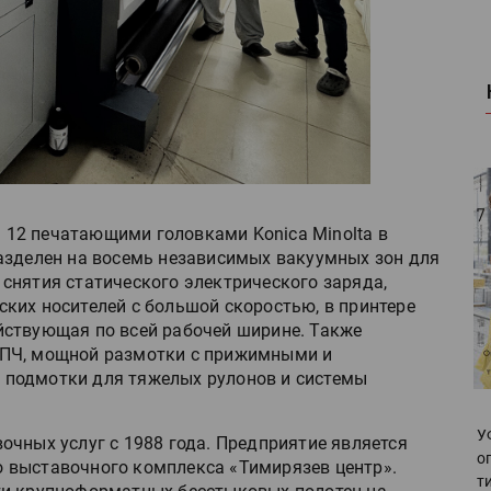
ен 12 печатающими головками Konica Minolta в
азделен на восемь независимых вакуумных зон для
снятия статического электрического заряда,
ких носителей с большой скоростью, в принтере
йствующая по всей рабочей ширине. Также
НПЧ, мощной размотки с прижимными и
подмотки для тяжелых рулонов и системы
У
очных услуг с 1988 года. Предприятие является
о
 выставочного комплекса «Тимирязев центр».
т