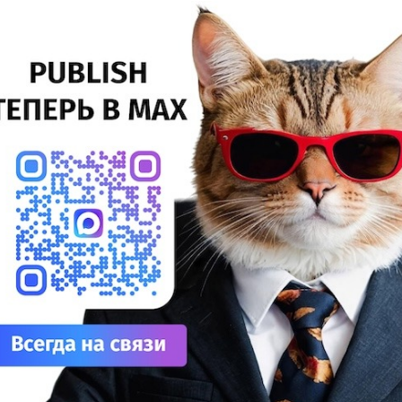
ринтер для выборочного УФ-лакирования Infiniti
25%
становлен в типографии «Студио-принт»
Сув
Инсталляции |
Лакирование |
УФ-печать |
Струйная
27%
ТЕГИ
печать |
Технопринт |
ДТФ
аншетный принтер для выборочного УФ-лакирования
20%
finiti UV FY-9060G установлен в столичной типографии
УФ
тудио-принт» специалистами «ТехноПринт».
20%
тать далее
Лат
7%
Эко
12%
На 
7%
eyGears анонсировала полноцветный
ибридный УФ/3D-принтер G1X
Су
8%
УФ-принтеры |
3D-принтеры |
гибридные технологии |
ТЕГИ
Для
УФ-печать |
3D-печать |
10%
нованная в 2015 году в Гуанчжоу (КНР) HeyGears
ДТГ
онсировала полноцветный настольный гибридный УФ/3D-
3%
интер G1X в рамках краудфандинговой кампании на