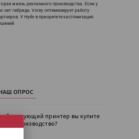
торая жизнь рекламного производства. Если у
ас нет гибрида. Vorey оптимизирует работу
артнеров. У Hyde в приоритете кастомизация
ешений.
НАШ ОПРОС
кой следующий принтер вы купите
бе на производство?
рокий УФ