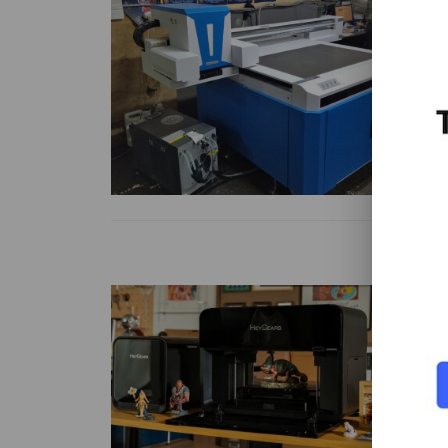
П
у
Пл
In
«С
Чи
H
г
Ос
ан
пр