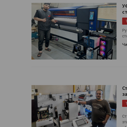
«Дубль В» расширяет ассо
У
фольги для горячего тисн
с
УФ-принтер Mimaki UJV20
Ру
запущен в компании «Ска
ст
Чи
С
з
Ст
эт