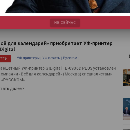
атформе Kickstarter.
Про
тать далее
НЕ СЕЙЧАС
Всё для календарей» приобретает УФ‑принтер
Digital
УФ-принтеры |
УФ-печать |
Русском |
ТЕГИ
аншетный УФ‑принтер G!Digital FB‑0906D PLUS установлен
HeyGears анонсировала
компании «Всё для календарей» (Москва) специалистами
УФ/3D-
полноцветный гибридный УФ/3D-
 «РУССКОМ».
принтер G1X
тать далее
ет
Росприроднадзор запускает
«Калькулятор утилизации»