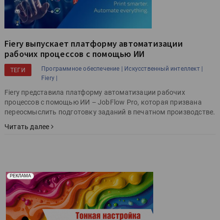
Fiery выпускает платформу автоматизации
рабочих процессов с помощью ИИ
Программное обеспечение |
Искусственный интеллект |
ТЕГИ
Fiery |
Fiery представила платформу автоматизации рабочих
процессов с помощью ИИ – JobFlow Pro, которая призвана
переосмыслить подготовку заданий в печатном производстве.
Читать далее
Реклама. Рекламодатель ООО "Передовые Системы
РЕКЛАМА
Печати" erid: 2SDnjd2d4Qz