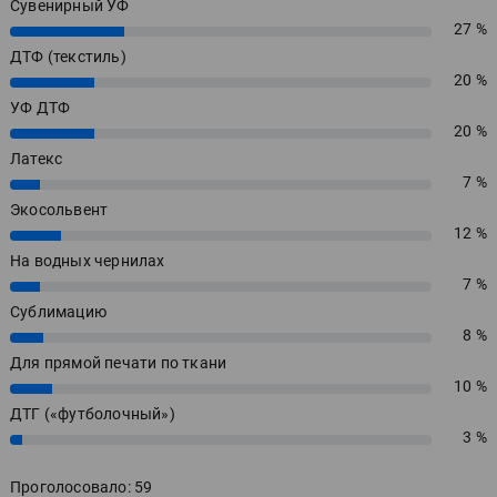
Сувенирный УФ
27 %
27%
ДТФ (текстиль)
20 %
20%
УФ ДТФ
20 %
20%
Латекс
7 %
7%
Экосольвент
12 %
12%
На водных чернилах
7 %
7%
Сублимацию
8 %
8%
Для прямой печати по ткани
10 %
10%
ДТГ («футболочный»)
3 %
3%
Проголосовало: 59