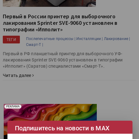
Первый в России принтер для выборочного
лакирования Sprinter SVE-9060 установлен в
типографии «Ипполит»
Послепечатные процессы |
Инсталляции |
Лакирование |
ТЕГИ
Смарт-Т |
Первый в РФ планшетный принтер для выборочного УФ-
лакирования Sprinter SVE-9060 установлен в типографии
«Ипполит» (Саратов) специалистами «Смарт-Т».
Читать далее
Реклама. Рекламодатель ООО "Передовые Системы
РЕКЛАМА
Печати" erid: 2SDnjd2d4Qz
Подпишитесь на новости в МАХ