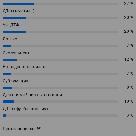
27 %
27%
ДТФ (текстиль)
20 %
20%
УФ ДТФ
20 %
20%
Латекс
7 %
7%
Экосольвент
12 %
12%
На водных чернилах
7 %
7%
Сублимацию
8 %
8%
Для прямой печати по ткани
10 %
10%
ДТГ («футболочный»)
3 %
3%
Проголосовало: 59