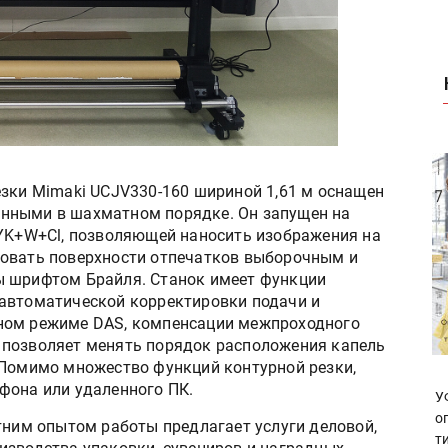
езки Mimaki UCJV330-160 шириной 1,61 м оснащен
нными в шахматном порядке. Он запущен на
MYK+W+Cl, позволяющей наносить изображения на
ровать поверхности отпечатков выборочным и
ы шрифтом Брайля. Станок имеет функции
 автоматической корректировки подачи и
ном режиме DAS, компенсации межпроходного
 позволяет менять порядок расположения капель
 Помимо множество функций контурной резки,
фона или удаленного ПК.
У
о
тним опытом работы предлагает услуги деловой,
т