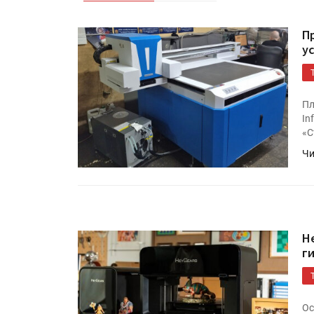
П
у
Пл
In
«С
Чи
H
г
Ос