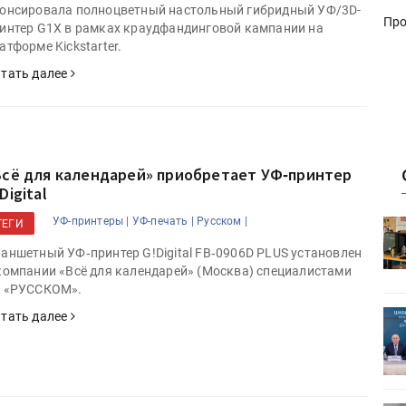
онсировала полноцветный настольный гибридный УФ/3D-
Про
интер G1X в рамках краудфандинговой кампании на
атформе Kickstarter.
тать далее
Всё для календарей» приобретает УФ‑принтер
Digital
УФ-принтеры |
УФ-печать |
Русском |
ТЕГИ
HeyGears анонсировала
УФ/3D-
полноцветный гибридный УФ/3D-
аншетный УФ‑принтер G!Digital FB‑0906D PLUS установлен
принтер G1X
компании «Всё для календарей» (Москва) специалистами
 «РУССКОМ».
ет
Росприроднадзор запускает
тать далее
«Калькулятор утилизации»