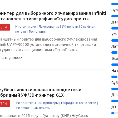
25%
Сув
ринтер для выборочного УФ-лакирования Infiniti
27%
становлен в типографии «Студио-принт»
ДТФ
Инсталляции |
Лакирование |
УФ-печать |
Струйная
ТЕГИ
20%
печать |
Технопринт |
УФ
аншетный принтер для выборочного УФ-лакирования
20%
finiti UV FY-9060G установлен в столичной типографии
Лат
тудио-принт» специалистами «ТехноПринт».
7%
тать далее
Эко
12%
На 
7%
Су
eyGears анонсировала полноцветный
8%
ибридный УФ/3D-принтер G1X
Для
10%
УФ-принтеры |
3D-принтеры |
гибридные технологии |
ТЕГИ
ДТГ
УФ-печать |
3D-печать |
3%
нованная в 2015 году в Гуанчжоу (КНР) HeyGears