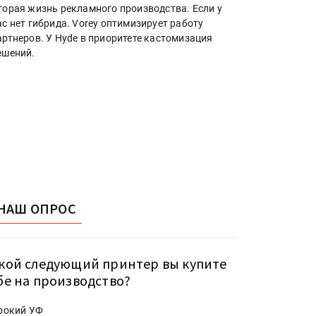
торая жизнь рекламного производства. Если у
ас нет гибрида. Vorey оптимизирует работу
артнеров. У Hyde в приоритете кастомизация
ешений.
НАШ ОПРОС
кой следующий принтер вы купите
бе на производство?
рокий УФ