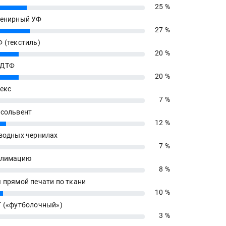
25 %
енирный УФ
27 %
 (текстиль)
20 %
 ДТФ
20 %
екс
7 %
сольвент
12 %
водных чернилах
7 %
блимацию
8 %
 прямой печати по ткани
10 %
 («футболочный»)
3 %