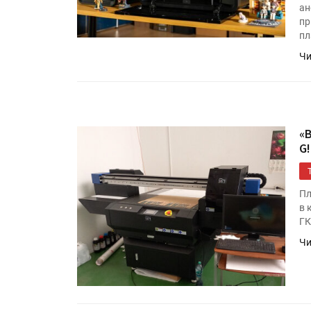
ан
пр
пл
Чи
«
G!
HeyGears анонсировала
полноцветный гибридный 
Пл
принтер G1X
в 
ГК
Росприроднадзор запуска
Чи
«Калькулятор утилизации»