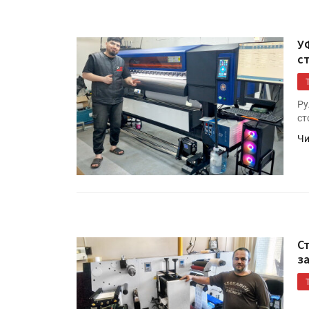
«Дубль В» расширяет ассо
фольги для горячего тисн
У
с
УФ-принтер Mimaki UJV20
запущен в компании «Ска
Ру
ст
Чи
С
з