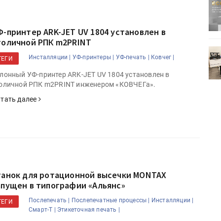
ртимент
«Дубль В» расширяет ассортимент
ения
фольги для горячего тиснения
Ф-принтер ARK-JET UV 1804 установлен в
толичной РПК m2PRINT
0
УФ-принтер Mimaki UJV200
Инсталляции |
УФ-принтеры |
УФ-печать |
Ковчег |
ТЕГИ
зитель»
запущен в компании «Сказитель»
лонный УФ-принтер ARK-JET UV 1804 установлен в
оличной РПК m2PRINT инженером «КОВЧЕГа».
тать далее
танок для ротационной высечки MONTAX
апущен в типографии «Альянс»
Послепечать |
Послепечатные процессы |
Инсталляции |
ТЕГИ
Смарт-Т |
Этикеточная печать |