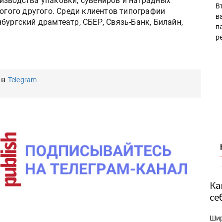
изводства упаковки, сувениров и наградных
В
ногого другого. Среди клиентов типографии
в
бургский драмтеатр, СБЕР, Связь-Банк, Билайн,
п
р
 в
Telegram
Ка
се
Ши