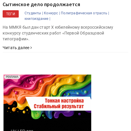
Сытинское дело продолжается
Студенты |
Конкурс |
Полиграфическая отрасль |
ТЕГИ
книгоиздание |
На ММКЯ был дан старт Х юбилейному всероссийскому
конкурсу студенческих работ «Первой Образцовой
типографии».
Читать далее
Реклама. Рекламодатель ООО "Передовые Системы
РЕКЛАМА
Печати" erid: 2SDnjd2d4Qz