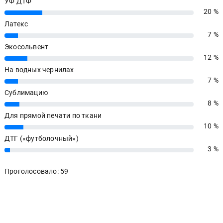
УФ ДТФ
20 %
20%
Латекс
7 %
7%
Экосольвент
12 %
12%
На водных чернилах
7 %
7%
Сублимацию
8 %
8%
Для прямой печати по ткани
10 %
10%
ДТГ («футболочный»)
3 %
3%
Проголосовало: 59