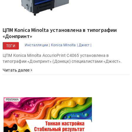
ЦПМ Konica Minolta установлена в типографии
«Донпринт»
Инсталляции |
Konica Minolta |
Джест |
ТЕГИ
ЦПМ Konica Minolta AccurioPrint C4065 установлена в
типографии «Донпринт» (Донецк) специалистами «Джест».
Читать далее
Реклама. Рекламодатель ООО "Передовые Системы
РЕКЛАМА
Печати" erid: 2SDnjd2d4Qz