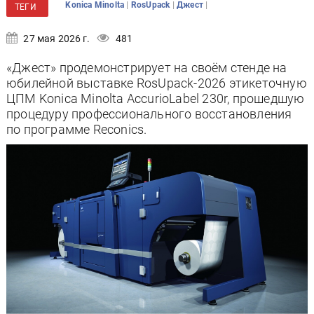
|
|
|
Konica Minolta
RosUpack
Джест
ТЕГИ
27 мая 2026 г.
481
«Джест» продемонстрирует на своём стенде на
юбилейной выставке RosUpack-2026 этикеточную
ЦПМ Konica Minolta AccurioLabel 230r, прошедшую
процедуру профессионального восстановления
по программе Reconics.