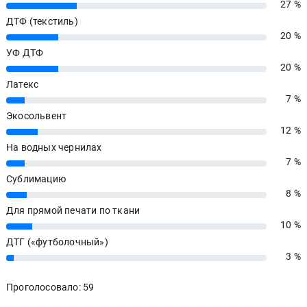
27 %
27%
ДТФ (текстиль)
20 %
20%
УФ ДТФ
20 %
20%
Латекс
7 %
7%
Экосольвент
12 %
12%
На водных чернилах
7 %
7%
Сублимацию
8 %
8%
Для прямой печати по ткани
10 %
10%
ДТГ («футболочный»)
3 %
3%
Проголосовало: 59