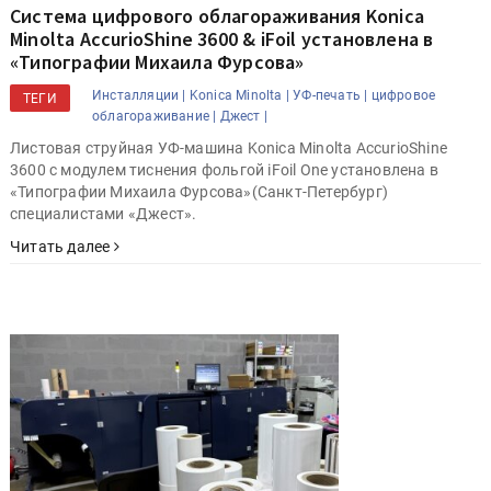
Система цифрового облагораживания Konica
Minolta AccurioShine 3600 & iFoil установлена в
«Типографии Михаила Фурсова»
Инсталляции |
Konica Minolta |
УФ-печать |
цифровое
ТЕГИ
облагораживание |
Джест |
Листовая струйная УФ-машина Konica Minolta AccurioShine
3600 с модулем тиснения фольгой iFoil One установлена в
«Типографии Михаила Фурсова»(Санкт-Петербург)
специалистами «Джест».
Читать далее