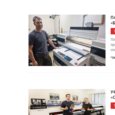
Росприроднадзор запуска
«Калькулятор утилизации»
П
«
IPSA 2026 приглашает за и
поставщиками и новыми
Пл
решениями для брендов
пр
сп
Чи
У
«