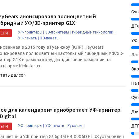
25%
Сув
eyGears анонсировала полноцветный
27%
ибридный УФ/3D-принтер G1X
ДТФ
УФ-принтеры |
3D-принтеры |
гибридные технологии |
20%
ТЕГИ
УФ-печать |
3D-печать |
УФ
нованная в 2015 году в Гуанчжоу (КНР) HeyGears
20%
онсировала полноцветный настольный гибридный УФ/3D-
Лат
интер G1X в рамках краудфандинговой кампании на
7%
атформе Kickstarter.
Эко
тать далее
12%
На 
7%
Су
8%
Всё для календарей» приобретает УФ‑принтер
Для
Digital
10%
ДТГ
УФ-принтеры |
УФ-печать |
Русском |
ТЕГИ
3%
аншетный УФ‑принтер G!Digital FB‑0906D PLUS установлен