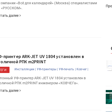
компании «Всё для календарей» (Москва) специалистами
Про
 «РУССКОМ».
тать далее
Ф-принтер ARK-JET UV 1804 установлен в
толичной РПК m2PRINT
истику об
Росстат опубликовал статистику об
объёмах промышленного
Инсталляции |
УФ-принтеры |
УФ-печать |
Ковчег |
ТЕГИ
первое
производства в стране за первое
полугодие 2026 года
лонный УФ-принтер ARK-JET UV 1804 установлен в
оличной РПК m2PRINT инженером «КОВЧЕГа».
тать далее
 пройдет
Круглый стол на тему РОП пройдет
28 июля