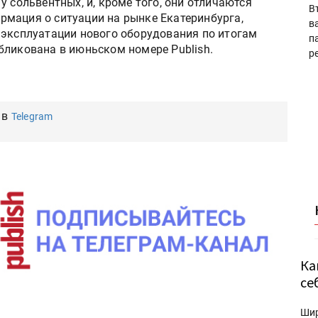
у сольвентных, и, кроме того, они отличаются
В
мация о ситуации на рынке Екатеринбурга,
в
 эксплуатации нового оборудования по итогам
п
бликована в июньском номере Publish.
р
 в
Telegram
Ка
се
Ши