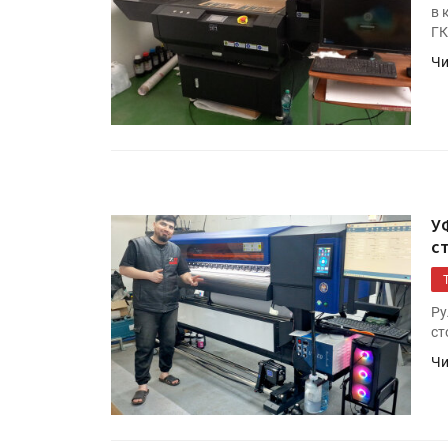
в 
ГК
Чи
У
с
Росстат опубликовал стат
объёмах промышленного
производства в стране за 
полугодие 2026 года
Ру
ст
Чи
Круглый стол на тему РОП
28 июля