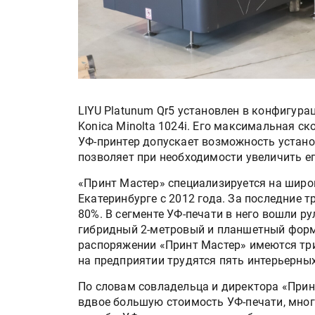
LIYU Platunum Qr5 установлен в конфигу
Konica Minolta 1024i. Его максимальная с
УФ-принтер допускает возможность устано
позволяет при необходимости увеличить ег
«Принт Мастер» специализируется на широ
Екатеринбурге с 2012 года. За последние 
80%. В сегменте УФ-печати в него вошли р
гибридный 2-метровый и планшетный форма
распоряжении «Принт Мастер» имеются три
на предприятии трудятся пять интерьерны
По словам совладельца и директора «При
вдвое большую стоимость УФ-печати, многи