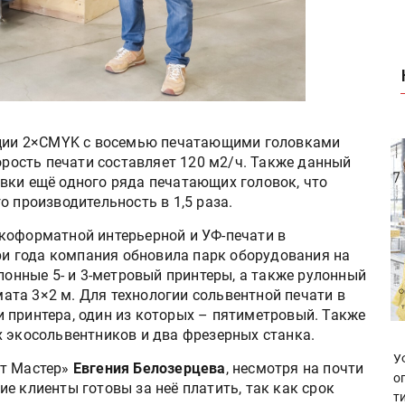
рации 2×CMYK с восемью печатающими головками
корость печати составляет 120 м2/ч. Также данный
вки ещё одного ряда печатающих головок, что
о производительность в 1,5 раза.
коформатной интерьерной и УФ-печати в
три года компания обновила парк оборудования на
улонные 5- и 3-метровый принтеры, а также рулонный
та 3×2 м. Для технологии сольвентной печати в
 принтера, один из которых – пятиметровый. Также
х экосольвентников и два фрезерных станка.
У
нт Мастер»
Евгения Белозерцева
, несмотря на почти
о
е клиенты готовы за неё платить, так как срок
т