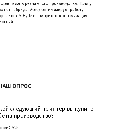
торая жизнь рекламного производства. Если у
ас нет гибрида. Vorey оптимизирует работу
артнеров. У Hyde в приоритете кастомизация
ешений.
НАШ ОПРОС
кой следующий принтер вы купите
бе на производство?
рокий УФ