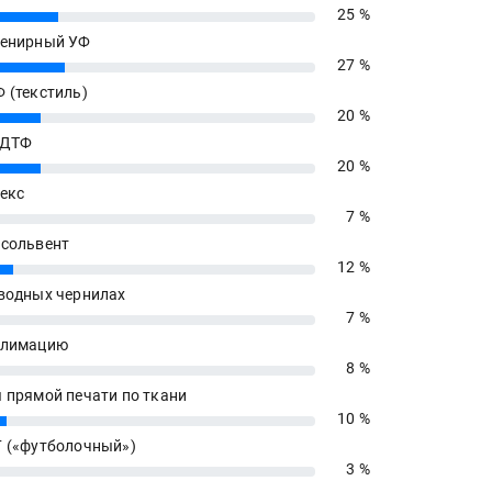
25 %
енирный УФ
27 %
 (текстиль)
20 %
 ДТФ
20 %
екс
7 %
сольвент
12 %
водных чернилах
7 %
блимацию
8 %
 прямой печати по ткани
10 %
 («футболочный»)
3 %