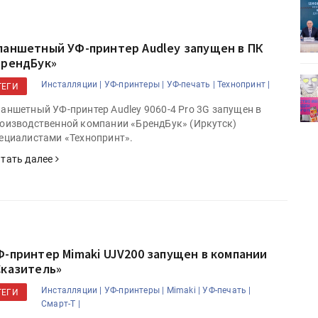
ет
Росприроднадзор запускает
«Калькулятор утилизации»
ланшетный УФ-принтер Audley запущен в ПК
БрендБук»
деями,
IPSA 2026 приглашает за идеями,
Инсталляции |
УФ-принтеры |
УФ-печать |
Технопринт |
ТЕГИ
поставщиками и новыми
аншетный УФ-принтер Audley 9060-4 Pro 3G запущен в
решениями для брендов
оизводственной компании «БрендБук» (Иркутск)
ециалистами «Технопринт».
тать далее
Ф-принтер Mimaki UJV200 запущен в компании
Сказитель»
Инсталляции |
УФ-принтеры |
Mimaki |
УФ-печать |
ТЕГИ
Смарт-Т |