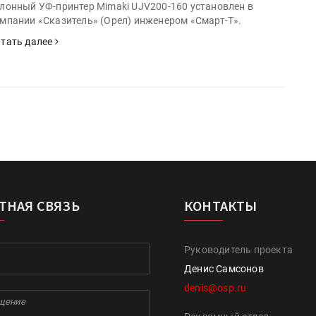
лонный УФ-принтер Mimaki UJV200-160 установлен в
мпании «Сказитель» (Орел) инженером «Смарт-Т».
тать далее
ТНАЯ СВЯЗЬ
КОНТАКТЫ
Руководитель проекта
Денис Самсонов
denis@osp.ru