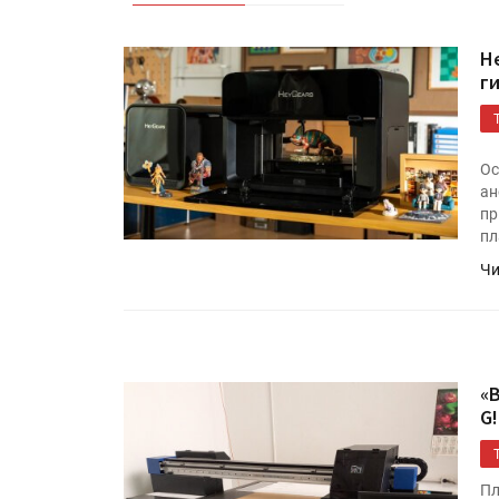
H
г
Ос
ан
пр
пл
Чи
«
G!
Пл