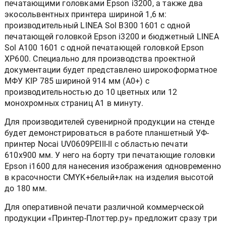
печатающими головками Epson i3200, а также два
экосольвентных принтера шириной 1,6 м:
производительный LINEA Sol B300 1601 с одной
печатающей головкой Epson i3200 и бюджетный LINEA
Sol A100 1601 с одной печатающей головкой Epson
XP600. Специально для производства проектной
документации будет представлено широкоформатное
МФУ KIP 785 шириной 914 мм (А0+) с
производительностью до 10 цветных или 12
монохромных страниц А1 в минуту.
Для производителей сувенирной продукции на стенде
будет демонстрироваться в работе планшетный УФ-
принтер Nocai UV0609PEIII-II с областью печати
610x900 мм. У него на борту три печатающие головки
Epson i1600 для нанесения изображения одновременно
в красочности CMYK+белый+лак на изделия высотой
до 180 мм.
Для оперативной печати различной коммерческой
продукции «Принтер-Плоттер.ру» предложит сразу три