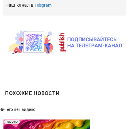
Наш канал в
Telegram
ПОХОЖИЕ НОВОСТИ
Ничего не найдено.
Реклама. Рекламодатель ООО "Передовые Системы
РЕКЛАМА
Печати" erid: 2SDnjd2d4Qz