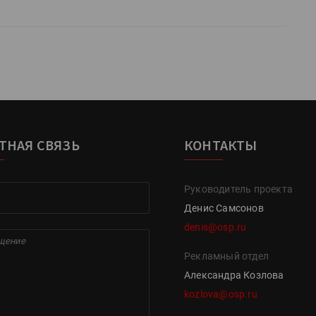
ТНАЯ СВЯЗЬ
КОНТАКТЫ
Руководитель проекта
Денис Самсонов
denis@osp.ru
Рекламный отдел
Александра Козлова
kozlova@osp.ru