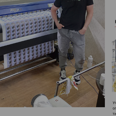
У
о
т