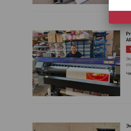
P
A
Эк
ст
HeyGears анонсировала
Чи
полноцветный гибридный 
принтер G1X
Росприроднадзор запуска
«Калькулятор утилизации»
Э