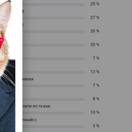
25 %
енирный УФ
27 %
 (текстиль)
20 %
 ДТФ
20 %
екс
7 %
сольвент
12 %
водных чернилах
7 %
блимацию
8 %
 прямой печати по ткани
10 %
 («футболочный»)
3 %