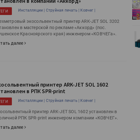
становлен в компании «Аккорд»
деями,
IPSA 2026 приглашает за идеями,
поставщиками и новыми
Инсталляции |
Струйная печать |
Ковчег |
ТЕГИ
решениями для брендов
ехметровый экосольвентный принтер ARK-JET SOL 3202
тановлен в мастерской по рекламе «Аккорд» (пос.
Kairos выпускает станцию
шенское Красноярского края) инженером «КОВЧЕГа».
r Lava
смешения красок Ada Color Lava
тать далее
косольвентный принтер ARK-JET SOL 1602
становлен в РПК SPR-print
Инсталляции |
Струйная печать |
Ковчег |
ТЕГИ
осольвентный принтер ARK-JET SOL 1602 установлен в
оличной РПК SPR-print инженером компании «КОВЧЕГ».
тать далее