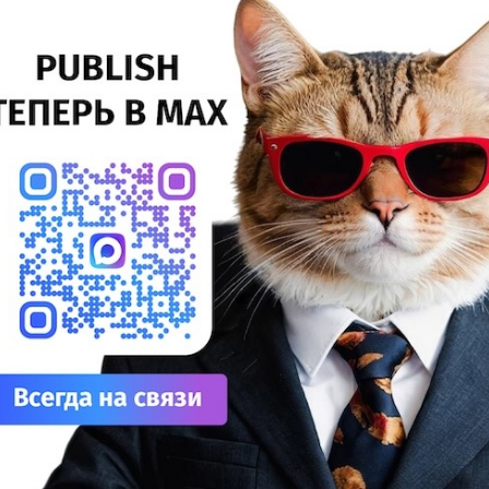
Инсталляции |
УФ-принтеры |
УФ-печать |
Ковчег |
ТЕГИ
25%
Сув
лонный УФ-принтер ARK-JET UV 1804 установлен в
27%
оличной РПК m2PRINT инженером «КОВЧЕГа».
ДТФ
тать далее
20%
УФ
20%
Лат
7%
Эко
косольвентный принтер ARK-JET SOL 1602
12%
становлен в компании PixSeller
На 
7%
Инсталляции |
Струйная печать |
Ковчег |
ТЕГИ
Су
рокоформатный экосольвентный принтер ARK-JET SOL
8%
02 установлен в тверской компании PixSeller инженером
Для
ОВЧЕГа».
10%
тать далее
ДТГ
3%