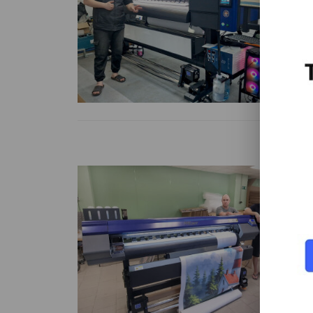
Ру
ст
Чи
Э
у
Ши
16
«К
Чи