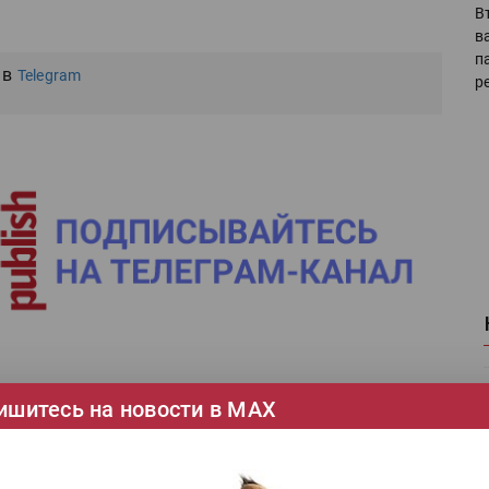
В
в
п
 в
Telegram
р
Ка
ишитесь на новости в МАХ
се
Ф-принтер ARK-JET UV 1804 установлен в
толичной РПК m2PRINT
Ши