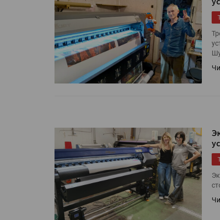
у
IPSA 2026 приглашает за и
поставщиками и новыми
решениями для брендов
Тр
ус
Kairos выпускает станцию
Шу
смешения красок Ada Colo
Чи
Э
у
Эк
ст
Чи