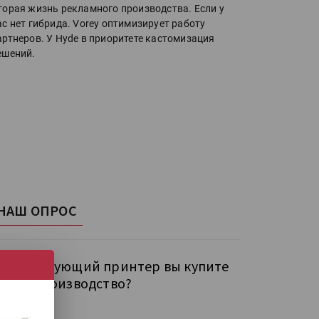
торая жизнь рекламного производства. Если у
ас нет гибрида. Vorey оптимизирует работу
артнеров. У Hyde в приоритете кастомизация
ешений.
НАШ ОПРОС
кой следующий принтер вы купите
бе на производство?
рокий УФ