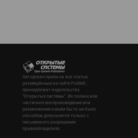
Авторские права на все статьи,
размещённые на сайте Publish,
принадлежат издательству
"Открытые системы". Их полное или
частичное воспроизведение или
размножение каким бы то ни было
способом допускается только с
письменного разрешения
правообладателя..