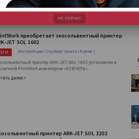
Про
НЕ СЕЙЧАС
rintWork приобретает экосольвентный принтер
RK‑JET SOL 1602
Инсталляции |
Струйная печать |
Ковчег |
ТЕГИ
осольвентный принтер ARK‑JET SOL 1602 установлен в
оличной PrintWork инженером «КОВЧЕГа».
HeyGears анонсировала
тать далее
УФ/3D-
полноцветный гибридный УФ/3D-
принтер G1X
ет
Росприроднадзор запускает
«Калькулятор утилизации»
косольвентный принтер ARK-JET SOL 3202