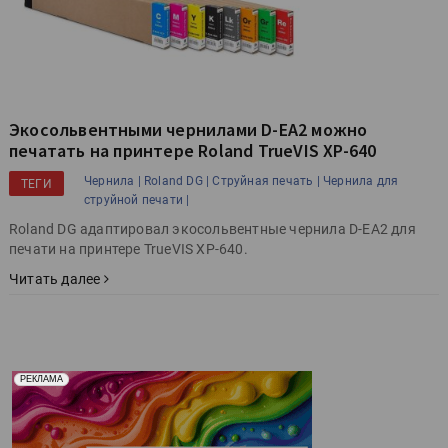
Экосольвентными чернилами D-EA2 можно
печатать на принтере Roland TrueVIS XP-640
Чернила |
Roland DG |
Струйная печать |
Чернила для
ТЕГИ
струйной печати |
Roland DG адаптировал экосольвентные чернила D-EA2 для
печати на принтере TrueVIS XP-640.
Читать далее
Реклама. Рекламодатель ООО "Передовые Системы
РЕКЛАМА
Печати" erid: 2SDnjd2d4Qz