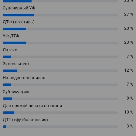
25 %
25%
Сувенирный УФ
27 %
27%
ДТФ (текстиль)
20 %
20%
УФ ДТФ
20 %
20%
Латекс
7 %
7%
Экосольвент
12 %
12%
На водных чернилах
7 %
7%
Сублимацию
8 %
8%
Для прямой печати по ткани
10 %
10%
ДТГ («футболочный»)
3 %
3%