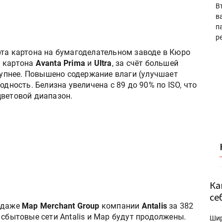
В
в
п
р
та картона на бумагоделательном заводе в Кюро
а картона
Avanta Prima
и
Ultra
, за счёт большей
ступнее. Повышено содержание влаги (улучшает
одность. Белизна увеличена с 89 до 90% по ISO, что
цветовой диапазон.
Ка
се
одаже
Map Merchant Group
компании
Antalis
за 382
 сбытовые сети Antalis и Map будут продолжены.
Ши