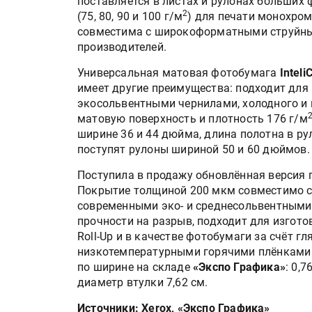
поставляется в листах и рулонах больших
2
(75, 80, 90 и 100 г/м
) для печати монохро
совместима с широкоформатными струйны
производителей.
Универсальная матовая фотобумага
Inteli
имеет другие преимущества: подходит для
экосольвентными чернилами, холодного и 
матовую поверхность и плотность 176 г/м
ширине 36 и 44 дюйма, длина полотна в рул
поступят рулоны шириной 50 и 60 дюймов.
Поступила в продажу обновлённая версия
Покрытие толщиной 200 мкм совместимо 
современными эко- и среднесольвентными.
прочности на разрыв, подходит для изготов
Roll-Up и в качестве фотобумаги за счёт 
низкотемпературными горячими плёнками
по ширине на складе
«Экспо Графика»
: 0,7
диаметр втулки 7,62 см.
Источники: Xerox, «Экспо Графика»