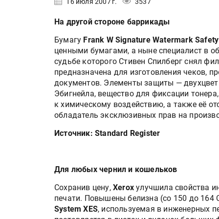
16 июля 2007 г.
3537
На другой стороне баррикады
Бумагу
Frank W Signature Watermark Safety
ценными бумагами, а ныне специалист в о
судьбе которого Стивен Спилберг снял фи
предназначена для изготовления чеков, пр
документов. Элементы защиты — двухцвет
Эбигнейла, вещество для фиксации тонера
к химическому воздействию, а также её от
обладатель эксклюзивных прав на производ
Источник: Standard Register
Для любых чернил и кошельков
Сохранив цену,
Xerox
улучшила свойства и
печати. Повышены белизна (со 150 до 164 C
System XES
, используемая в инженерных 