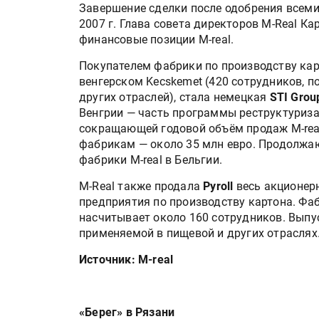
Завершение сделки после одобрения всеми
2007 г. Глава совета директоров M-Real К
финансовые позиции M-real.
Покупателем фабрики по производству ка
венгерском Kecskemet (420 сотрудников, 
других отраслей), стала немецкая
STI Grou
Венгрии — часть программы реструктуризац
сокращающей годовой объём продаж M-real
фабрикам — около 35 млн евро. Продолжа
фабрики M-real в Бельгии.
M-Real также продала
Pyroll
весь акционер
предприятия по производству картона. Фаб
насчитывает около 160 сотрудников. Выпу
применяемой в пищевой и других отраслях
Источник: M-real
«Берег» в Рязани