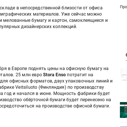
Про
 складе в непосредственной близости от офиса
лиграфических материалов. Уже сейчас можно
и мелованные бумагу и картон, самоклеящиеся и
пулярных дизайнерских коллекций.
бря в Европе поднять цены на офисную бумагу на
истику об
Росстат опубликовал статистику об
рталов. 25 млн евро
Stora Enso
потратит на
объёмах промышленного
 для офисных форматов, двух упаковочных линий и
первое
производства в стране за первое
брике Veitsiluoto (Финляндия) по производству
полугодие 2026 года
на год и начался в июне. Мощность фабрики будет
роизводство обёрточной бумаги будет перенесено на
 пройдет
Круглый стол на тему РОП пройдет
 сосредоточиться на производстве офисной бумаги.
28 июля