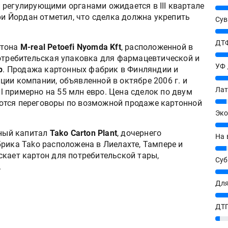
 регулирующими органами ожидается в III квартале
25%
ари Йордан отметил, что сделка должна укрепить
Сув
27%
ДТФ
ртона
M-real Petoefi Nyomda Kft
, расположенной в
20%
потребительская упаковка для фармацевтической и
УФ
p
. Продажа картонных фабрик в Финляндии и
20%
ии компании, объявленной в октябре 2006 г. и
Лат
 примерно на 55 млн евро. Цена сделок по двум
7%
ются переговоры по возможной продаже картонной
Эко
12%
ный капитал
Tako Carton Plant
, дочернего
На 
рика Tako расположена в Лиелахте, Тампере и
7%
скает картон для потребительской тары,
Су
.
8%
Для
10%
ДТГ
3%