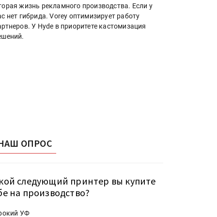
торая жизнь рекламного производства. Если у
ас нет гибрида. Vorey оптимизирует работу
артнеров. У Hyde в приоритете кастомизация
ешений.
НАШ ОПРОС
кой следующий принтер вы купите
бе на производство?
рокий УФ