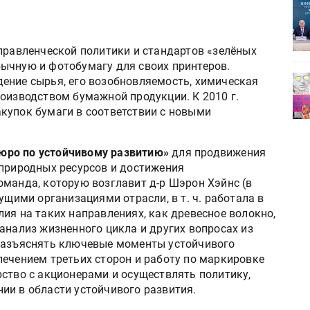
ет
Росприроднадзор запускает
«Калькулятор утилизации»
правленческой политики и стандартов «зелёных
ычную и фотобумагу для своих принтеров.
деями,
IPSA 2026 приглашает за идеями,
ение сырья, его возобновляемость, химическая
поставщиками и новыми
оизводством бумажной продукции. К 2010 г.
решениями для брендов
купок бумаги в соответствии с новыми
юро по устойчивому развитию»
для продвижения
 природных ресурсов и достижения
оманда, которую возглавит д-р Шэрон Хэйнс (в
ущими организациями отрасли, в т. ч. работала в
ия на таких направлениях, как древесное волокно,
анализ жизненного цикла и других вопросах из
 разъяснять ключевые моменты устойчивого
лечением третьих сторон и работу по маркировке
рство с акционерами и осуществлять политику,
ии в области устойчивого развития.