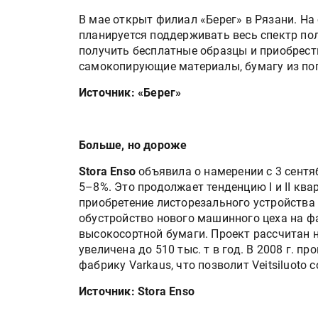
В мае открыт филиал «Берег» в Рязани. На
планируется поддерживать весь спектр по
получить бесплатные образцы и приобрест
самокопирующие материалы, бумагу из по
Источник: «Берег»
Больше, но дороже
Stora Enso
объявила о намерении с 3 сентя
Росстат опубликовал стат
5–8%. Это продолжает тенденцию I и II ква
объёмах промышленного
приобретение листорезального устройства
производства в стране за 
обустройство нового машинного цеха на фа
полугодие 2026 года
высокосортной бумаги. Проект рассчитан 
увеличена до 510 тыс. т в год. В 2008 г. п
Круглый стол на тему РОП
фабрику Varkaus, что позволит Veitsiluoto
28 июля
Источник: Stora Enso