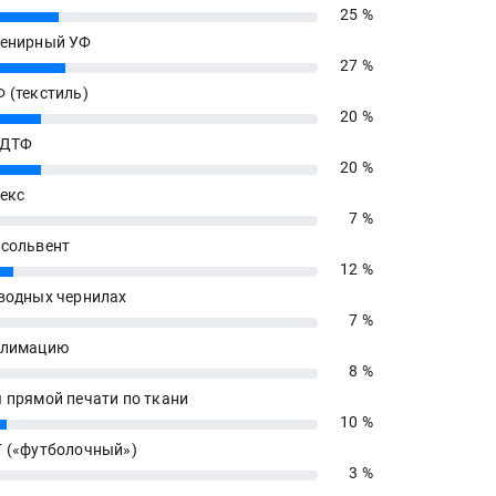
25 %
енирный УФ
27 %
 (текстиль)
20 %
 ДТФ
20 %
екс
7 %
сольвент
12 %
водных чернилах
7 %
блимацию
8 %
 прямой печати по ткани
10 %
 («футболочный»)
3 %