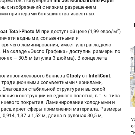
 форматов. Популярная
Ink Jet Monochrome Paper
мных изображений с низким разрешением
ми принтерами большинства известных
2
Coat Total-Photo M
при доступной цене (1,99 евро/м
)
 печати водными, сольвентными и
горячего ламинирования, имеет ультрагладкую
2
. На складе «Экспо Графика» доступны размеры по
онах — 30,5 м (втулка 3 дюйма). В конце лета
 полипропиленового баннера
Gfpoly
от
InteliCoat
.
с традиционными сольвентными чернилами,
 Благодаря стабильной структуре и высокой
ления конструкций из единого полотна, в т. ч. типа
глянцевого покрытия. Ламинирование холодными и
 расширяет сферы применения материала. Размеры
6, 0,914, 1,37 и 1,52 м, длина в рулонах 30,5 м,
У
о
т