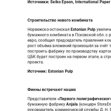
Источники: Seiko Epson, International Paper
Строительство нового комбината
Hорвежско-эстонская
Estonian Pulp
увеличи
бумажного комбината в Псковской обл. с 
евро, сообщил председатель правления ком
рост объёма вложений произошёл за счёт т
построить фабрику по производству картон
ЦБК будет построен на первом этапе, а ст
проекта.
Источник: Estonian Pulp
Финны встречают наших
Представители
«Первого полиграфическог
бумажную фабрику
Anjala
(концерн StoraEn
руководитель коммерческой службы Д. Н. П