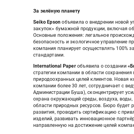
Росприроднадзор запуска
«Калькулятор утилизации»
За зелёную планету
Seiko Epson
объявила о внедрении новой у
закупок» бумажной продукции, включая об
IPSA 2026 приглашает за и
Основные положения: легальное происхожд
поставщиками и новыми
безопасность и экологичное управление пр
решениями для брендов
компания планирует осуществлять 100% за
стандартами.
International Paper
объявила о создании
«Б
стратегии компании в области сохранения
природоохранных целей клиентов. Новая к
компании более 30 лет, сотрудничает с вед
Администрации Буша), сконцентрирует усил
охрана окружающей среды, воздуха, воды, 
области природных ресурсов. Бюро будет
развития, проводить сертификацию с прив
изделий, развивать инновационное партнё
направленную на достижение целей компан