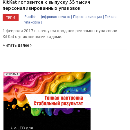
KitKat готовится к выпуску 55 тысяч
персонализированных упаковок
Publish |
Цифровая печать |
Персонализация |
Гибкая
ТЕГИ
упаковка |
1 февраля 2017 г. начнутся продажи рекламных упаковок
KitKat с уникальными кодами.
Читать далее
Реклама. Рекламодатель ООО "Передовые Системы
РЕКЛАМА
Печати" erid: 2SDnjd2d4Qz