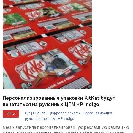
Персонализированные упаковки KitKat будут
печататься на рулонных ЦПМ HP Indigo
HP |
Publish |
Цифровая печать |
Персонализация |
ТЕГИ
рулонная печать |
HP Indigo |
Nestl? запустила персонализированную рекламную кампанию