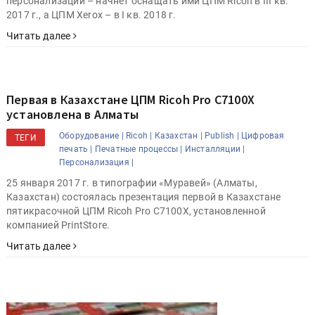
персонализации – начнёт оснащать ими ЦПМ Ricoh в III кв.
2017 г., а ЦПМ Xerox – в I кв. 2018 г.
Читать далее
Первая в Казахстане ЦПМ Ricoh Pro C7100X
установлена в Алматы
Оборудование |
Ricoh |
Казахстан |
Publish |
Цифровая
ТЕГИ
печать |
Печатные процессы |
Инсталляции |
Персонализация |
25 января 2017 г. в типографии «Муравей» (Алматы,
Казахстан) состоялась презентация первой в Казахстане
пятикрасочной ЦПМ Ricoh Pro C7100X, установленной
компанией PrintStore.
Читать далее