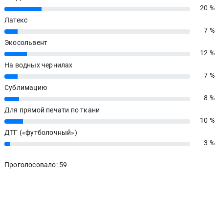
20 %
20%
Латекс
7 %
7%
Экосольвент
12 %
12%
На водных чернилах
7 %
7%
Сублимацию
8 %
8%
Для прямой печати по ткани
10 %
10%
ДТГ («футболочный»)
3 %
3%
Проголосовало: 59