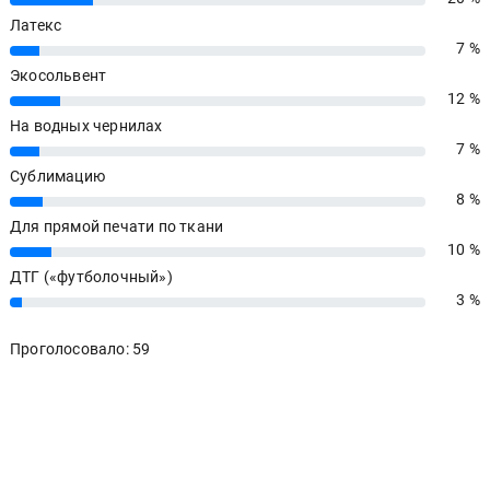
Латекс
7 %
7%
Экосольвент
12 %
12%
На водных чернилах
7 %
7%
Сублимацию
8 %
8%
Для прямой печати по ткани
10 %
10%
ДТГ («футболочный»)
3 %
3%
Проголосовало: 59