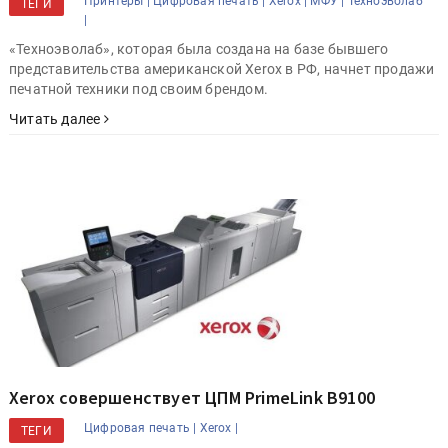
Принтеры |
Цифровая печать |
Xerox |
МФУ |
Техноэволаб
ТЕГИ
|
«Техноэволаб», которая была создана на базе бывшего
представительства американской Xerox в РФ, начнет продажи
печатной техники под своим брендом.
Читать далее
Xerox совершенствует ЦПМ PrimeLink B9100
Цифровая печать |
Xerox |
ТЕГИ