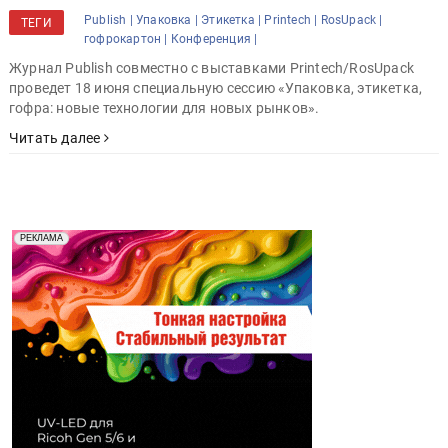
Publish |
Упаковка |
Этикетка |
Printech |
RosUpack |
ТЕГИ
гофрокартон |
Конференция |
Журнал Publish совместно с выставками Printech/RosUpack
проведет 18 июня специальную сессию «Упаковка, этикетка,
гофра: новые технологии для новых рынков».
Читать далее
Реклама. Рекламодатель ООО "Передовые Системы
РЕКЛАМА
Печати" erid: 2SDnjd2d4Qz