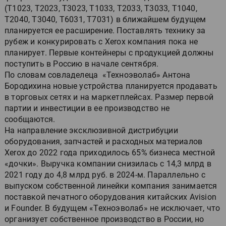
(T1023, T2023, T3023, T1033, T2033, T3033, T1040,
T2040, T3040, T6031, T7031) в ближайшем будущем
планируется ее расширение. Поставлять технику за
рубеж и конкурировать с Xerox компания пока не
планирует. Первые контейнеры с продукцией должны
поступить в Россию в начале сентября.
По словам совладелеца «Техноэволаб» Антона
Бородихина новые устройства планируется продавать
в торговых сетях и на маркетплейсах. Размер первой
партии и инвестиции в ее производство не
сообщаются.
На направление эксклюзивной дистрибуции
оборудования, запчастей и расходных материалов
Xerox до 2022 года приходилось 65% бизнеса местной
«дочки». Выручка компании снизилась с 14,3 млрд в
2021 году до 4,8 млрд руб. в 2024-м. Параллельно с
выпуском собственной линейки компания занимается
поставкой печатного оборудования китайских Avision
и Founder. В будущем «Техноэволаб» не исключает, что
организует собственное производство в России, но