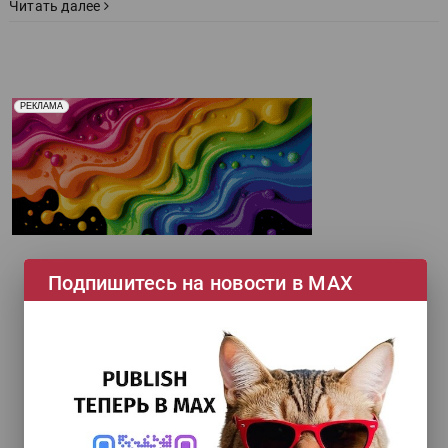
Читать далее
Реклама. Рекламодатель ООО "Передовые Системы
РЕКЛАМА
Печати" erid: 2SDnjd2d4Qz
Подпишитесь на новости в МАХ