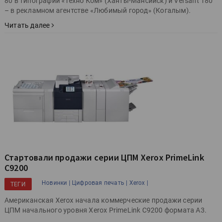
80 в типографии «Техно Ком» (Ханты-Мансийск) и Versant 180
– в рекламном агентстве «Любимый город» (Когалым).
Читать далее
Стартовали продажи серии ЦПМ Xerox PrimeLink
С9200
Новинки |
Цифровая печать |
Xerox |
ТЕГИ
Американская Xerox начала коммерческие продажи серии
ЦПМ начального уровня Xerox PrimeLink С9200 формата A3.