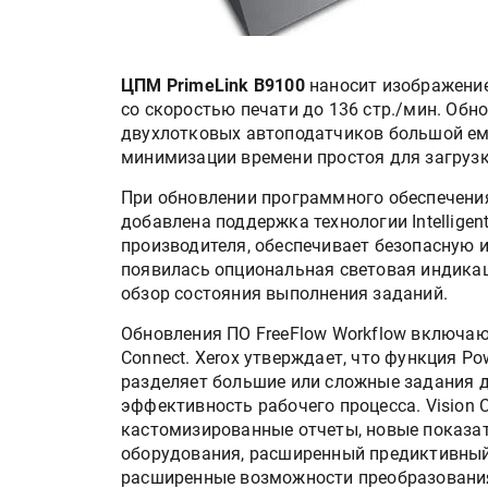
ЦПМ PrimeLink B9100
наносит изображение
со скоростью печати до 136 стр./мин. Об
двухлотковых автоподатчиков большой ем
минимизации времени простоя для загрузк
При обновлении программного обеспечения 
добавлена поддержка технологии Intelligent
производителя, обеспечивает безопасную 
появилась опциональная световая индикаци
обзор состояния выполнения заданий.
Обновления ПО FreeFlow Workflow включают 
Connect. Xerox утверждает, что функция Pow
разделяет большие или сложные задания 
эффективность рабочего процесса. Vision C
кастомизированные отчеты, новые показа
оборудования, расширенный предиктивный
расширенные возможности преобразования