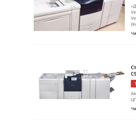
«Дубль В» расширяет ассо
«Д
фольги для горячего тисн
Ve
Ve
(К
УФ-принтер Mimaki UJV20
Чи
запущен в компании «Ска
С
С
Ам
ЦП
Чи