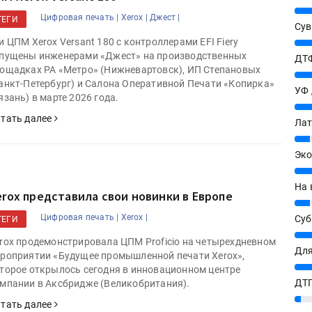
25%
Цифровая печать |
Xerox |
Джест |
ТЕГИ
Сув
и ЦПМ Xerox Versant 180 с контроллерами EFI Fiery
27%
пущены инженерами «Джест» на производственных
ДТФ
ощадках РА «Метро» (Нижневартовск), ИП Степановых
20%
анкт-Петербург) и Салона Оперативной Печати «Копирка»
УФ
язань) в марте 2026 года.
20%
тать далее
Лат
7%
Эко
12%
На 
erox представила свои новинки в Европе
7%
Цифровая печать |
Xerox |
Су
ТЕГИ
8%
rox продемонстрировала ЦПМ Proficio на четырехдневном
Для
роприятии «Будущее промышленной печати Xerox»,
10%
торое открылось сегодня в инновационном центре
ДТГ
мпании в Аксбридже (Великобритания).
3%
тать далее