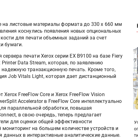
 на листовые материалы формата до 330 x 660 мм
новления коснулись появления новых опциональных
кости для печати объемных заданий за счет
и бумаги.
сервера печати Xerox серии EX B9100 на базе Fiery
 Printer Data Stream, которая, по заявлению
и надежную транзакционную печать. Кроме того,
я Job Vitals Light, которая дает дистанционный
Xerox FreeFlow Core и Xerox FreeFlow Vision
erSplit Accelerator в FreeFlow Core интеллектуально
для параллельной обработки, повышая
onnect, в свою очередь, теперь предлагает
тели для оценки общей эффективности
У
 мониторинг на большем количестве устройств и
о
 данных в интерактивные аналитические данные.
т