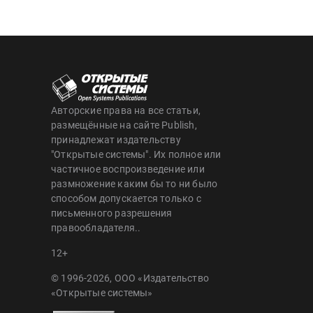
Авторские права на все статьи,
размещённые на сайте Publish,
принадлежат издательству
"Открытые системы". Их полное или
частичное воспроизведение или
размножение каким бы то ни было
способом допускается только с
письменного разрешения
правообладателя..
12+
© 1996-2026, ООО «Издательство
«Открытые системы»