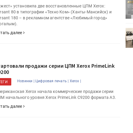
ртимент
«Дубль В» расширяет ассортимент
жест» установила две восстановленные ЦПМ Xerox:
ения
фольги для горячего тиснения
rsant 80 в типографии «Техно Ком» (Ханты-Мансийск) и
rsant 180 – в рекламном агентстве «Любимый город»
огалым).
0
УФ-принтер Mimaki UJV200
тать далее
зитель»
запущен в компании «Сказитель»
тартовали продажи серии ЦПМ Xerox PrimeLink
9200
Новинки |
Цифровая печать |
Xerox |
ТЕГИ
ериканская Xerox начала коммерческие продажи серии
М начального уровня Xerox PrimeLink С9200 формата A3.
тать далее