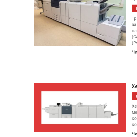
Тр
за
пл
(С
(Р
Чи
X
Xe
ме
ко
ко
Чи