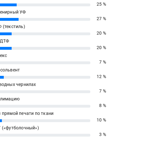
25 %
енирный УФ
27 %
 (текстиль)
20 %
 ДТФ
20 %
екс
7 %
сольвент
12 %
водных чернилах
7 %
блимацию
8 %
 прямой печати по ткани
10 %
 («футболочный»)
3 %