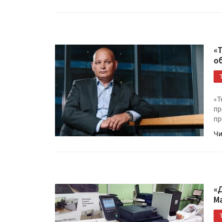
«
о
«Т
пр
пр
HeyGears анонсировала
полноцветный гибридный 
Чи
принтер G1X
Росприроднадзор запуска
«Калькулятор утилизации»
«
М