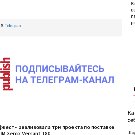
В
в
п
р
 в
Telegram
Ка
се
Джест» реализовала три проекта по поставке
ПМ Xerox Versant 180
Ши