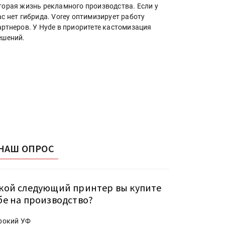
торая жизнь рекламного производства. Если у
ас нет гибрида. Vorey оптимизирует работу
артнеров. У Hyde в приоритете кастомизация
ешений.
НАШ ОПРОС
кой следующий принтер вы купите
бе на производство?
рокий УФ