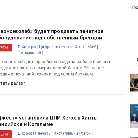
Про
Техноэволаб» будет продавать печатное
борудование под собственным брендом
Принтеры |
Цифровая печать |
Xerox |
МФУ |
ТЕГИ
Техноэволаб |
ехноэволаб», которая была создана на базе бывшего
едставительства американской Xerox в РФ, начнет
одажи печатной техники под своим брендом.
HeyGears анонсировала
УФ/3D-
полноцветный гибридный УФ/3D-
тать далее
принтер G1X
ет
Росприроднадзор запускает
«Калькулятор утилизации»
Джест» установила ЦПМ Xerox в Ханты-
ансийске и Когалыме
Цифровая печать |
Инсталляции |
Xerox |
ТЕГИ