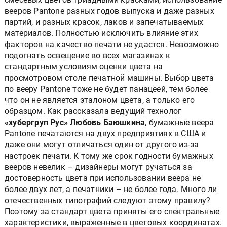
вееров Pantone разных годов выпуска и даже разных
партий, и разных красок, лаков и запечатываемых
материалов. Полностью исключить влияние этих
факторов на качество печати не удастся. Невозможно
подогнать освещение во всех магазинах к
стандартным условиям оценки цвета на
просмотровом столе печатной машины. Выбор цвета
по вееру Pantone тоже не будет панацеей, тем более
что он не является эталоном цвета, а только его
образцом. Как рассказала ведущий технолог
«хубергруп Рус» Любовь Баюшкина
, бумажные веера
Pantone печатаются на двух предприятиях в США и
даже они могут отличаться один от другого из-за
настроек печати. К тому же срок годности бумажных
вееров невелик – дизайнеры могут ручаться за
достоверность цвета при использовании веера не
более двух лет, а печатники – не более года. Много ли
отечественных типографий следуют этому правилу?
Поэтому за стандарт цвета приняты его спектральные
характеристики, выраженные в цветовых координатах.