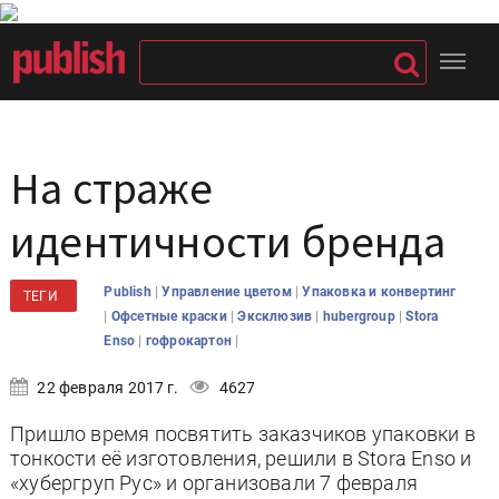
На страже
идентичности бренда
|
|
Publish
Управление цветом
Упаковка и конвертинг
ТЕГИ
|
|
|
|
Офсетные краски
Эксклюзив
hubergroup
Stora
|
|
Enso
гофрокартон
22 февраля 2017 г.
4627
Пришло время посвятить заказчиков упаковки в
тонкости её изготовления, решили в Stora Enso и
«хубергруп Рус» и организовали 7 февраля