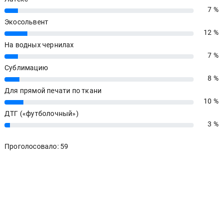
7 %
7%
Экосольвент
12 %
12%
На водных чернилах
7 %
7%
Сублимацию
8 %
8%
Для прямой печати по ткани
10 %
10%
ДТГ («футболочный»)
3 %
3%
Проголосовало: 59