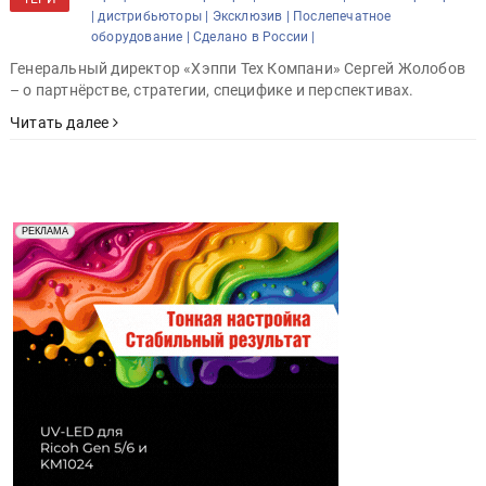
|
дистрибьюторы |
Эксклюзив |
Послепечатное
оборудование |
Сделано в России |
Генеральный директор «Хэппи Тех Компани» Сергей Жолобов
– о партнёрстве, стратегии, специфике и перспективах.
Читать далее
Реклама. Рекламодатель ООО "Передовые Системы
РЕКЛАМА
Печати" erid: 2SDnjd2d4Qz