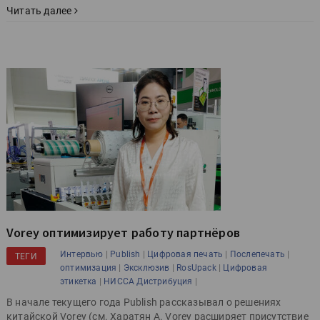
Читать далее
Vorey оптимизирует работу партнёров
|
|
|
|
Интервью
Publish
Цифровая печать
Послепечать
ТЕГИ
|
|
|
оптимизация
Эксклюзив
RosUpack
Цифровая
|
|
этикетка
НИССА Дистрибуция
В начале текущего года Publish рассказывал о решениях
китайской Vorey (см. Харатян А. Vorey расширяет присутствие