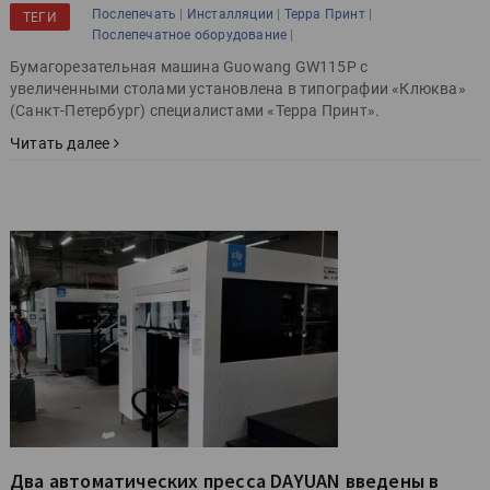
|
|
|
Послепечать
Инсталляции
Терра Принт
ТЕГИ
|
Послепечатное оборудование
Бумагорезательная машина Guowang GW115P с
увеличенными столами установлена в типографии «Клюква»
(Санкт-Петербург) специалистами «Терра Принт».
Читать далее
Два автоматических пресса DAYUAN введены в