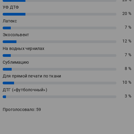
УФ ДТФ
20 %
20%
Латекс
7 %
7%
Экосольвент
12 %
12%
На водных чернилах
7 %
7%
Сублимацию
8 %
8%
Для прямой печати по ткани
10 %
10%
ДТГ («футболочный»)
3 %
3%
Проголосовало: 59