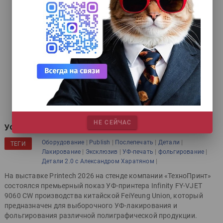
НЕ СЕЙЧАС
УФ-принтер для отделки
|
|
|
|
Оборудование
Publish
Послепечать
Детали
ТЕГИ
|
|
|
|
Лакирование
Эксклюзив
УФ-печать
фольгирование
|
Детали 2.0 с Александром Харатяном
На выставке Printech 2026 на стенде компании «ТехноПринт»
состоялся премьерный показ УФ-принтера Infinity FY-VJET
9060 CW производства китайской FeiYeung Union, который
предназначен для выборочного УФ-лакирования и
фольгирования различной полиграфической продукции.