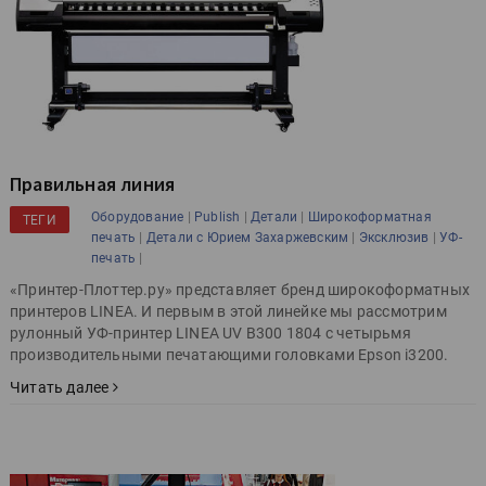
Правильная линия
|
|
|
Оборудование
Publish
Детали
Широкоформатная
ТЕГИ
|
|
|
печать
Детали с Юрием Захаржевским
Эксклюзив
УФ-
|
печать
«Принтер-Плоттер.ру» представляет бренд широкоформатных
принтеров LINEA. И первым в этой линейке мы рассмотрим
рулонный УФ-принтер LINEA UV B300 1804 с четырьмя
производительными печатающими головками Epson i3200.
Читать далее