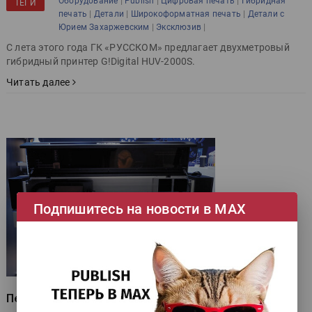
|
|
|
Оборудование
Publish
Цифровая печать
Гибридная
ТЕГИ
|
|
|
печать
Детали
Широкоформатная печать
Детали с
|
|
Юрием Захаржевским
Эксклюзив
С лета этого года ГК «РУССКОМ» предлагает двухметровый
гибридный принтер G!Digital HUV-2000S.
Читать далее
Подпишитесь на новости в МАХ
Печать без промаха