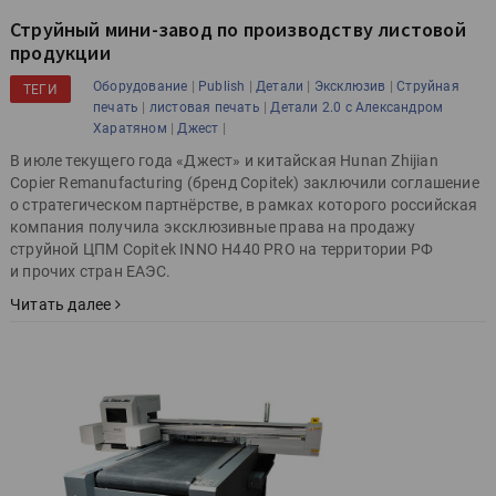
Струйный мини-завод по производству листовой
продукции
|
|
|
|
Оборудование
Publish
Детали
Эксклюзив
Струйная
ТЕГИ
|
|
печать
листовая печать
Детали 2.0 с Александром
|
|
Харатяном
Джест
В июле текущего года «Джест» и китайская Hunan Zhijian
Copier Remanufacturing (бренд Copitek) заключили соглашение
о стратегическом партнёрстве, в рамках которого российская
компания получила эксклюзивные права на продажу
струйной ЦПМ Copitek INNO H440 PRO на территории РФ
и прочих стран ЕАЭС.
Читать далее