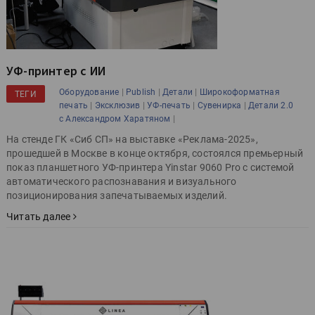
УФ-принтер с ИИ
|
|
|
Оборудование
Publish
Детали
Широкоформатная
ТЕГИ
|
|
|
|
печать
Эксклюзив
УФ-печать
Сувенирка
Детали 2.0
|
с Александром Харатяном
На cтенде ГК «Сиб СП» на выставке «Реклама-2025»,
прошедшей в Москве в конце октября, состоялся премьерный
показ планшетного УФ-принтера Yinstar 9060 Pro с системой
автоматического распознавания и визуального
позиционирования запечатываемых изделий.
Читать далее