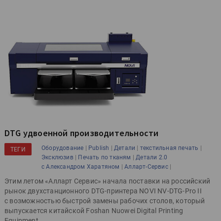
DTG удвоенной производительности
|
|
|
|
Оборудование
Publish
Детали
текстильная печать
ТЕГИ
|
|
Эксклюзив
Печать по тканям
Детали 2.0
|
|
с Александром Харатяном
Алларт-Сервис
Этим летом «Алларт Сервис» начала поставки на российский
рынок двухстанционного DTG-принтера NOVI NV-DTG-Pro II
с возможностью быстрой замены рабочих столов, который
выпускается китайской Foshan Nuowei Digital Printing
Equipment.