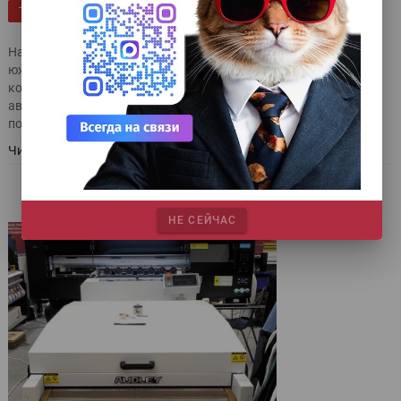
|
|
|
|
|
Publish
Детали
Эксклюзив
УФ-печать
Сувенирка
ТЕГИ
|
Детали 2.0 с Александром Харатяном
На столичной выставке «Реклама-2025» представительство
южнокорейской InkTec в России впервые показало в работе
компактный планшетный УФ-принтер UV 6090 с системой
автоматического распознавания и визуального
позиционирования запечатываемых изделий.
Читать далее
НЕ СЕЙЧАС