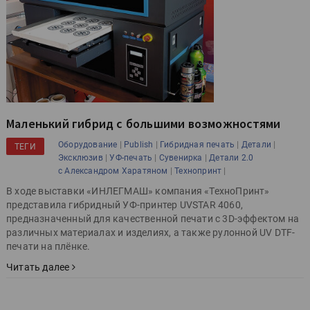
Маленький гибрид с большими возможностями
|
|
|
|
Оборудование
Publish
Гибридная печать
Детали
ТЕГИ
|
|
|
Эксклюзив
УФ-печать
Сувенирка
Детали 2.0
|
|
с Александром Харатяном
Технопринт
В ходе выставки «ИНЛЕГМАШ» компания «ТехноПринт»
представила гибридный УФ-принтер UVSTAR 4060,
предназначенный для качественной печати с 3D-эффектом на
различных материалах и изделиях, а также рулонной UV DTF-
печати на плёнке.
Читать далее