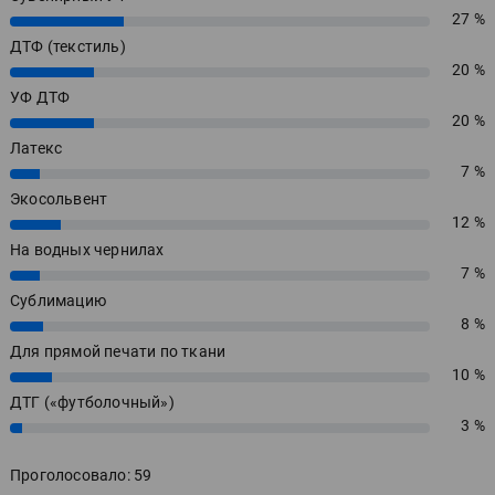
27 %
27%
ДТФ (текстиль)
20 %
20%
УФ ДТФ
20 %
20%
Латекс
7 %
7%
Экосольвент
12 %
12%
На водных чернилах
7 %
7%
Сублимацию
8 %
8%
Для прямой печати по ткани
10 %
10%
ДТГ («футболочный»)
3 %
3%
Проголосовало: 59