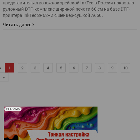
представительство южнокорейской InkTec в России показало
рулонный DTF-комплекс шириной печати 60 см на базе DTF-
принтера InkTec SP62–2 с шейкер-сушкой A650.
Читать далее
«
1
2
3
4
5
6
7
8
9
10
»
Реклама. Рекламодатель ООО "Передовые Системы
РЕКЛАМА
Печати" erid: 2SDnjd2d4Qz