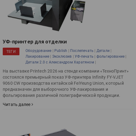
УФ-принтер для отделки
|
|
|
|
Оборудование
Publish
Послепечать
Детали
ТЕГИ
|
|
|
|
Лакирование
Эксклюзив
УФ-печать
фольгирование
|
Детали 2.0 с Александром Харатяном
На выставке Printech 2026 на стенде компании «ТехноПринт»
состоялся премьерный показ УФ-принтера Infinity FY-VJET
9060 CW производства китайской FeiYeung Union, который
предназначен для выборочного УФ-лакирования и
фольгирования различной полиграфической продукции.
Читать далее