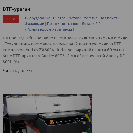
DTF-ураган
|
|
|
|
Оборудование
Publish
Детали
текстильная печать
ТЕГИ
|
|
Эксклюзив
Печать по тканям
Детали 2.0
|
с Александром Харатяном
На прошедшей в октябре выставке «Реклама-2025» на стенде
«Технопринт» состоялся премьерный показ рулонного DTF-
комплекса Audley ZX6006 Huricane шириной печати 60 см на
базе DTF-принтера Audley 8076–3 с шейкер-сушкой Audley DF-
800L (A).
Читать далее