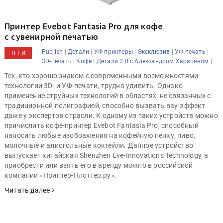
Принтер Evebot Fantasia Pro для кофе
с сувенирной печатью
|
|
|
|
|
Publish
Детали
УФ-принтеры
Эксклюзив
УФ-печать
ТЕГИ
|
|
|
3D-печать
Кофе
Детали 2.0 с Александром Харатяном
Тех, кто хорошо знаком с современными возможностями
технологии 3D- и УФ-печати, трудно удивить. Однако
применение струйных технологий в областях, не связанных с
традиционной полиграфией, способно вызвать вау-эффект
даже у экспертов отрасли. К одному из таких устройств можно
причислить кофе-принтер Evebot Fantasia Pro, способный
наносить любые изображения на кофейную пенку, пиво,
молочные и алкогольные коктейли. Данное устройство
выпускает китайская Shenzhen Eve-Innovations Technology, а
приобрести или взять его в аренду можно в российской
компании «Принтер-Плоттер.ру».
Читать далее