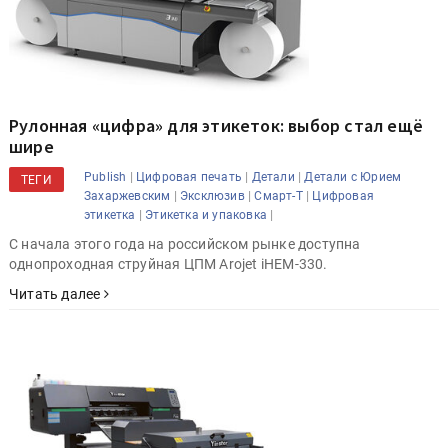
Рулонная «цифра» для этикеток: выбор стал ещё
шире
|
|
|
Publish
Цифровая печать
Детали
Детали с Юрием
ТЕГИ
|
|
|
Захаржевским
Эксклюзив
Смарт-Т
Цифровая
|
|
этикетка
Этикетка и упаковка
С начала этого года на российском рынке доступна
однопроходная струйная ЦПМ Arojet iHEM-330.
Читать далее