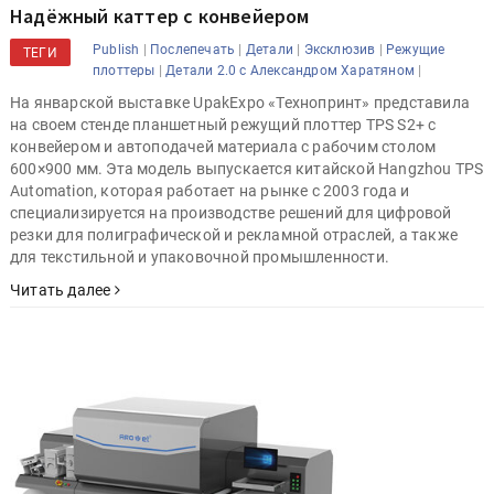
Надёжный каттер с конвейером
|
|
|
|
Publish
Послепечать
Детали
Эксклюзив
Режущие
ТЕГИ
|
|
плоттеры
Детали 2.0 с Александром Харатяном
На январской выставке UpakExpo «Технопринт» представила
на своем стенде планшетный режущий плоттер TPS S2+ с
конвейером и автоподачей материала с рабочим столом
600×900 мм. Эта модель выпускается китайской Hangzhou TPS
Automation, которая работает на рынке с 2003 года и
специализируется на производстве решений для цифровой
резки для полиграфической и рекламной отраслей, а также
для текстильной и упаковочной промышленности.
Читать далее