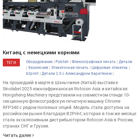
Китаец с немецкими корнями
|
|
|
Оборудование
Publish
Флексографская печать
Детали
ТЕГИ
|
|
|
|
Эксклюзив
Этикеточная печать
Цифровая этикетка
|
|
b2print
Детали 2.0 с Александром Харатяном
На прошедшей в марте в Шэньчжене (Китай) выставке
Sinolabel 2025 южноафриканская Rotocon Asia и китайская
Hongsheng Machinery представили на совместном стенде 10-
секционную флексографскую печатную машину Chrome
RFP340 с рядом полезных опций. Модель стала доступна на
российском рынке благодаря B2Print, которая в том же месяце
стала эксклюзивным дистрибьютором Rotocon Asia в России,
странах СНГ и Грузии.
Читать далее