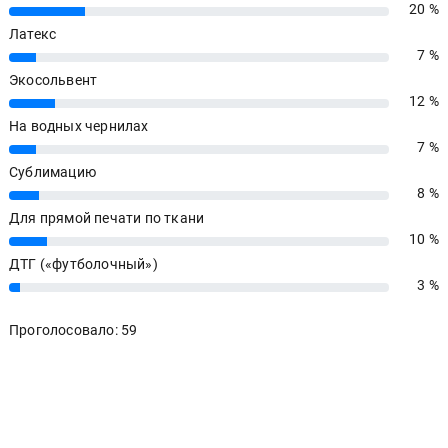
20 %
20%
Латекс
7 %
7%
Экосольвент
12 %
12%
На водных чернилах
7 %
7%
Сублимацию
8 %
8%
Для прямой печати по ткани
10 %
10%
ДТГ («футболочный»)
3 %
3%
Проголосовало: 59