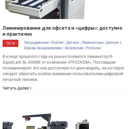
Ламинирование для офсета и «цифры»: доступно
и практично
|
|
|
|
Оборудование
Publish
Детали
Ламинаторы
Детали с
ТЕГИ
|
|
|
Юрием Захаржевским
Эксклюзив
Русском
В конце прошлого года на рынке появился ламинатор R-
SuperLam SL-400BR от компании «РУССКОМ». Поставщик
позиционирует его как доступную по цене модель, на которую
следует обратить особое внимание пользователям цифровой
печатной техники.
Читать далее