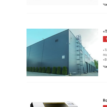
Чи
«
«Т
по
«В
Чи
R