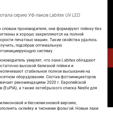
ботала серию УФ-лаков Labitex UV LED
о словам производителя, они формируют плёнку без
елтизны и хорошо закрепляются на полной
корости печатных машин. Такие свойства удалось
олучить, подобрав оптимальную
отоинициирующую систему.
оизводитель уверяет, что лаки Labitex обладают
остаточно высокой белизной плёнки и
беспечивают стабильное полное высыхание на
фсетном оборудовании. Состав фотоинициаторов
твечает рекомендациям 2020 г. Европейской
(EuPIA), а также октябрьского списка Nestle для
 силиконовой и бессиликоновой версиях,
ыполнять склейку и тиснение фольгой. Новые лаки