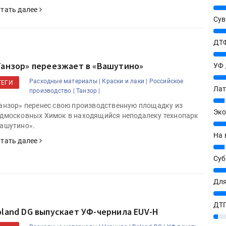
25%
тать далее
Сув
27%
ДТФ
20%
Танзор» переезжает в «Вашутино»
УФ
20%
Расходные материалы |
Краски и лаки |
Российское
ТЕГИ
Лат
производство |
Танзор |
7%
анзор» перенес свою производственную площадку из
Эко
дмосковных Химок в находящийся неподалеку технопарк
12%
ашутино».
На 
тать далее
7%
Су
8%
Для
10%
ДТГ
oland DG выпускает УФ-чернила EUV-H
3%