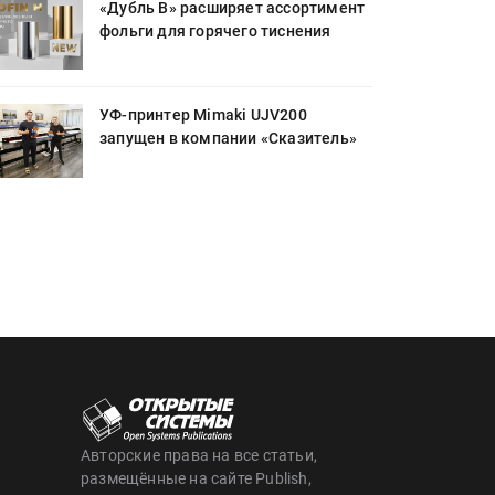
«Дубль В» расширяет ассортимент
фольги для горячего тиснения
УФ-принтер Mimaki UJV200
запущен в компании «Сказитель»
Авторские права на все статьи,
размещённые на сайте Publish,