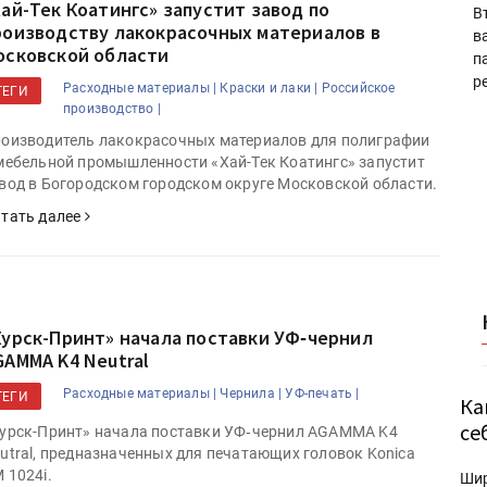
Хай-Тек Коатингс» запустит завод по
В
роизводству лакокрасочных материалов в
в
осковской области
п
р
Расходные материалы |
Краски и лаки |
Российское
ТЕГИ
производство |
оизводитель лакокрасочных материалов для полиграфии
мебельной промышленности «Хай-Тек Коатингс» запустит
вод в Богородском городском округе Московской области.
тать далее
Курск-Принт» начала поставки УФ‑чернил
GAMMA K4 Neutral
Расходные материалы |
Чернила |
УФ-печать |
ТЕГИ
Ка
се
урск-Принт» начала поставки УФ‑чернил AGAMMA K4
utral, предназначенных для печатающих головок Konica
 1024i.
Ши