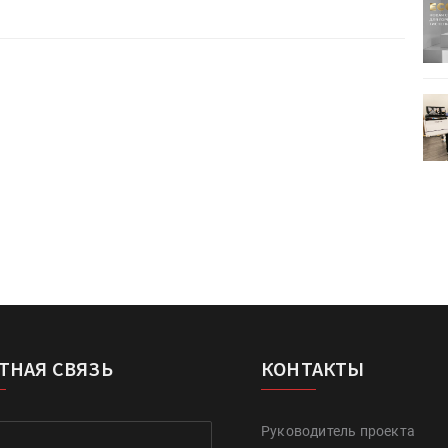
ртимент
«Дубль В» расширяет ассортимент
ения
фольги для горячего тиснения
0
УФ-принтер Mimaki UJV200
зитель»
запущен в компании «Сказитель»
ТНАЯ СВЯЗЬ
КОНТАКТЫ
Руководитель проекта