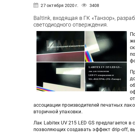
27 октября 2020 г.
3408
BaltInk, входящая в ГК «Танзор», разра
светодиодного отверждения.
П
ж
с
п
ф
Пр
д
о
о
о
ассоциации производителей печатных лаков 
вторичной упаковки.
Лак Labitex UV 215 LED GS предлагается в
позволяющих создавать эффект drip-off, в