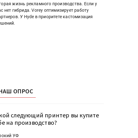
торая жизнь рекламного производства. Если у
ас нет гибрида. Vorey оптимизирует работу
артнеров. У Hyde в приоритете кастомизация
ешений.
НАШ ОПРОС
кой следующий принтер вы купите
бе на производство?
рокий УФ