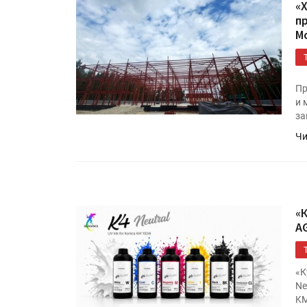
«
п
М
Пр
и 
за
Чи
«
A
«К
Ne
KM