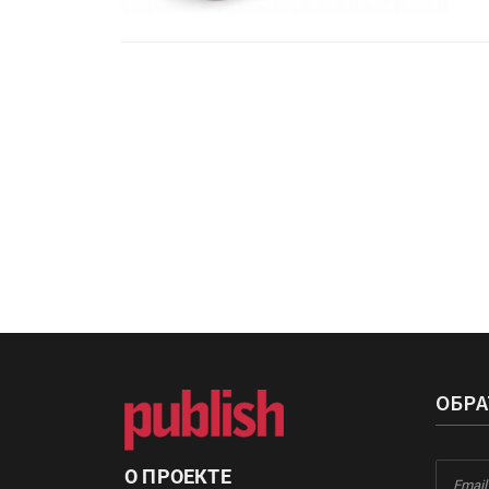
«Дубль В» расширяет ассо
фольги для горячего тисн
УФ-принтер Mimaki UJV20
запущен в компании «Ска
ОБРА
О ПРОЕКТЕ