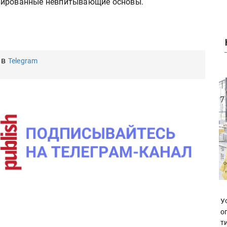
вированные невпитывающие основы.
 в
Telegram
У
о
т