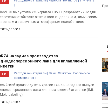
Расходные материалы |
Чернила |
Roland DG |
УФ-печать
ТЕГИ
|
Про
land DG выпустила УФ-чернила EUV-H, разработанные для
еспечения стойкости отпечатков к царапинам, химическим
ществам и различным атмосферным воздействиям.
тать далее
ORZA наладила производство
однодисперсионного лака для вплавляемой
HeyGears анонсировала
тикетки
УФ/3D-
полноцветный гибридный УФ/3D-
принтер G1X
Расходные материалы |
Лаки |
Этикетка |
Российское
ТЕГИ
производство |
ет
Росприроднадзор запускает
ссийский производитель красок FORZA наладила выпуск
«Калькулятор утилизации»
днодисперсионного лака для вплавляемой этикетки (IML -
-Mold Labeling).
тать далее