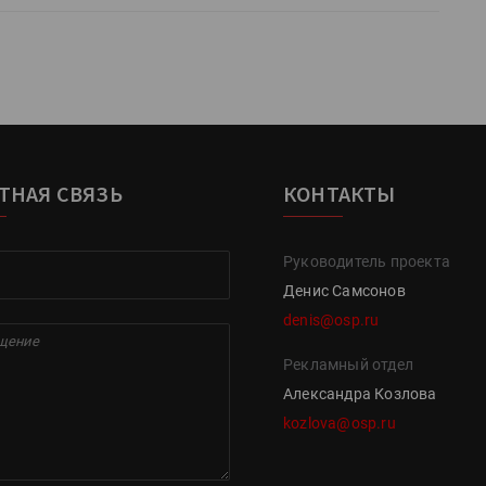
ТНАЯ СВЯЗЬ
КОНТАКТЫ
Руководитель проекта
Денис Самсонов
denis@osp.ru
Рекламный отдел
Александра Козлова
kozlova@osp.ru