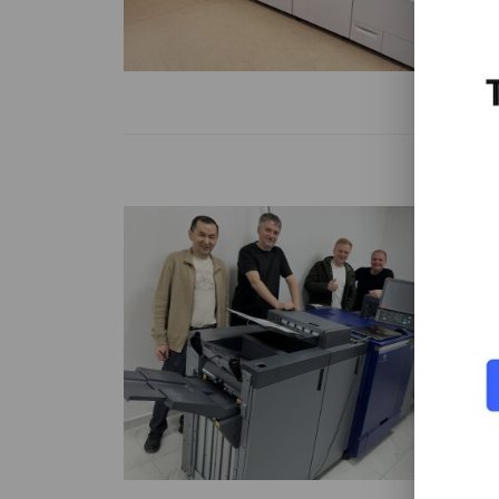
пл
(С
(Р
Чи
ЦП
у
То
в 
Ка
Чи