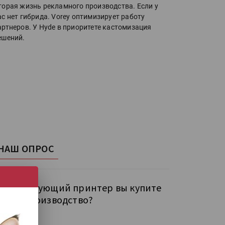
торая жизнь рекламного производства. Если у
ас нет гибрида. Vorey оптимизирует работу
артнеров. У Hyde в приоритете кастомизация
ешений.
НАШ ОПРОС
кой следующий принтер вы купите
бе на производство?
рокий УФ