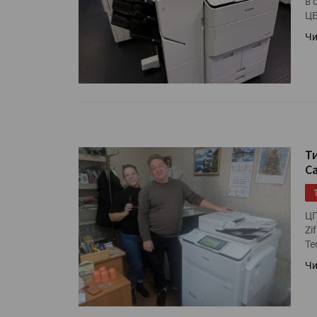
в 
«Дубль В» расширяет ассо
Ц
фольги для горячего тисн
Чи
УФ-принтер Mimaki UJV20
запущен в компании «Ска
Т
C
ЦП
Zi
Te
Чи