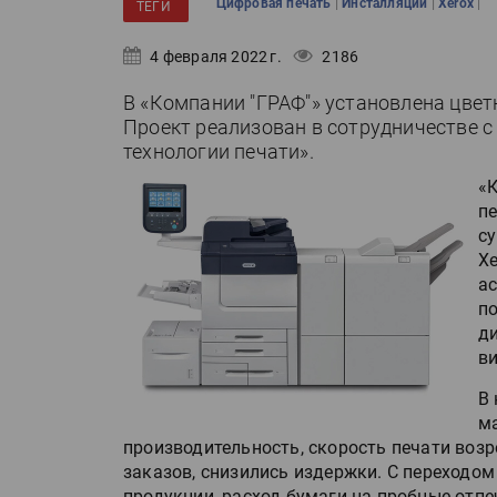
|
|
|
Цифровая печать
Инсталляции
Xerox
ТЕГИ
4 февраля 2022 г.
2186
В «Компании "ГРАФ"» установлена цвет
Проект реализован в сотрудничестве с
технологии печати».
«
п
с
Xe
ас
п
д
ви
В 
м
производительность, скорость печати возр
заказов, снизились издержки. С переходо
продукции, расход бумаги на пробные отпе