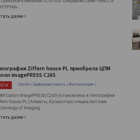
страховой компании «СОГАЗ» специалистами «НИССА
ртимент
«Дубль В» расширяет ассортимент
ЕНТРУМ».
ения
фольги для горячего тиснения
тать далее
0
УФ-принтер Mimaki UJV200
зитель»
запущен в компании «Сказитель»
ипография Ziffern house PL приобрела ЦПМ
anon imagePRESS C265
Canon |
Цифровая печать |
Инсталляции |
ТЕГИ
М Canon imagePRESS C265 установлена в типографии
ffern house PL (Алматы, Казахстан) специалистами
chnology of Imaging.
тать далее