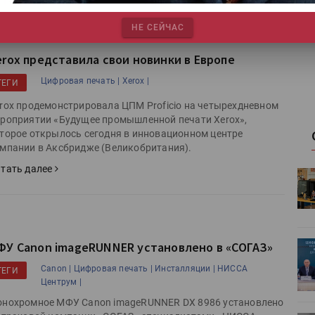
Про
НЕ СЕЙЧАС
erox представила свои новинки в Европе
Цифровая печать |
Xerox |
ТЕГИ
rox продемонстрировала ЦПМ Proficio на четырехдневном
роприятии «Будущее промышленной печати Xerox»,
торое открылось сегодня в инновационном центре
мпании в Аксбридже (Великобритания).
тать далее
HeyGears анонсировала
УФ/3D-
полноцветный гибридный УФ/3D-
принтер G1X
ФУ Canon imageRUNNER установлено в «СОГАЗ»
ет
Росприроднадзор запускает
«Калькулятор утилизации»
Canon |
Цифровая печать |
Инсталляции |
НИССА
ТЕГИ
Центрум |
нохромное МФУ Canon imageRUNNER DX 8986 установлено