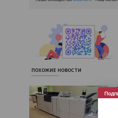
ПОХОЖИЕ НОВОСТИ
«
Подп
Ц
Тр
за