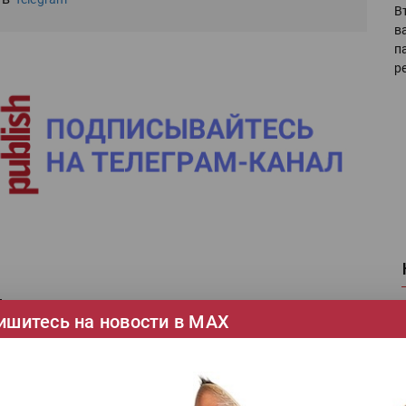
В
в
п
р
Джест» реализовала три проекта по поставке
ишитесь на новости в МАХ
ПМ Xerox Versant 180
Ка
Цифровая печать |
Xerox |
Джест |
ТЕГИ
се
и ЦПМ Xerox Versant 180 с контроллерами EFI Fiery
Ши
пущены инженерами «Джест» на производственных