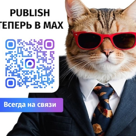
ощадках РА «Метро» (Нижневартовск), ИП Степановых
25%
анкт-Петербург) и Салона Оперативной Печати «Копирка»
Сув
язань) в марте 2026 года.
27%
ДТФ
тать далее
20%
УФ
20%
Лат
М Konica Minolta AccurioPress C7090
7%
становлена в типографии Neformat
Эко
12%
Цифровая печать |
Инсталляции |
Konica Minolta |
ТЕГИ
На 
нерная ЦПМ Konica Minolta AccurioPress C7090 установлена
7%
полиграфической компании Neformat (Костанай,
Су
захстан).
8%
тать далее
Для
10%
ДТГ
3%