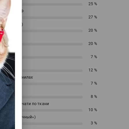
25 %
енирный УФ
27 %
 (текстиль)
20 %
 ДТФ
20 %
екс
7 %
сольвент
12 %
водных чернилах
7 %
блимацию
8 %
 прямой печати по ткани
10 %
 («футболочный»)
3 %