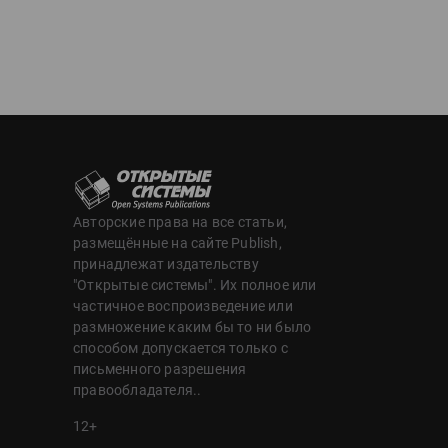
Авторские права на все статьи,
размещённые на сайте Publish,
принадлежат издательству
"Открытые системы". Их полное или
частичное воспроизведение или
размножение каким бы то ни было
способом допускается только с
письменного разрешения
правообладателя..
12+