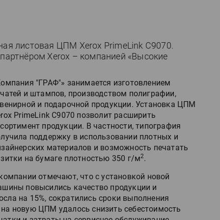
ная листовая ЦПМ Xerox PrimeLink C9070.
 партнёром Xerox – компанией «Высокие
Компания "ГРАФ"» занимается изготовлением
ечатей и штампов, производством полиграфии,
увенирной и подарочной продукции. Установка ЦПМ
rox PrimeLink C9070 позволит расширить
сортимент продукции. В частности, типография
олучила поддержку в использовании плотных и
изайнерских материалов и возможность печатать
2
зитки на бумаге плотностью 350 г/м
.
компании отмечают, что с установкой новой
ашины повысились качество продукции и
осла на 15%, сократились сроки выполнения
м на новую ЦПМ удалось снизить себестоимость
чатки и затраты на сервисное обслуживание