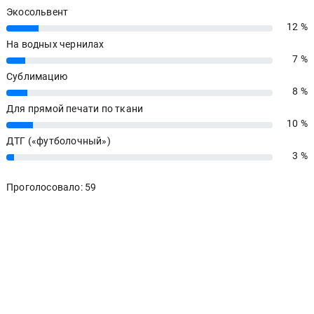
Экосольвент
12 %
12%
На водных чернилах
7 %
7%
Сублимацию
8 %
8%
Для прямой печати по ткани
10 %
10%
ДТГ («футболочный»)
3 %
3%
Проголосовало: 59