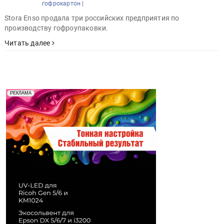
гофрокартон |
Stora Enso продала три российских предприятия по
производству гофроупаковки.
Читать далее
Реклама. Рекламодатель ООО "Передовые Системы
РЕКЛАМА
Печати" erid: 2SDnjd2d4Qz