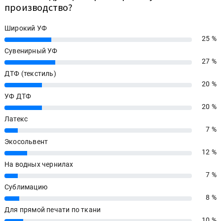
производство?
Широкий УФ
25 %
25%
Сувенирный УФ
27 %
27%
ДТФ (текстиль)
20 %
20%
УФ ДТФ
20 %
20%
Латекс
7 %
7%
Экосольвент
12 %
12%
На водных чернилах
7 %
7%
Сублимацию
8 %
8%
Для прямой печати по ткани
10 %
10%