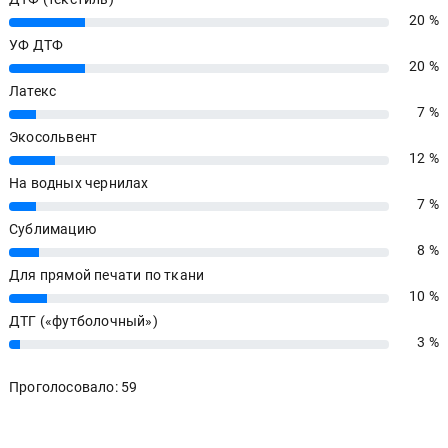
20 %
20%
УФ ДТФ
20 %
20%
Латекс
7 %
7%
Экосольвент
12 %
12%
На водных чернилах
7 %
7%
Сублимацию
8 %
8%
Для прямой печати по ткани
10 %
10%
ДТГ («футболочный»)
3 %
3%
Проголосовало: 59