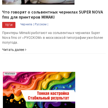
Что говорят о сольвентных чернилах SUPER NOVA
fms для принтеров MIMAKI
Чернила |
Русском |
ТЕГИ
Принтеры Mimaki работают на сольвентных чернилах Super
Nova fms от «РУССКОМ» в московской типографии уже более
полугода.
Читать далее
Реклама. Рекламодатель ООО "Передовые Системы
РЕКЛАМА
Печати" erid: 2SDnjd2d4Qz