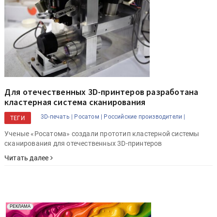
Для отечественных 3D-принтеров разработана
кластерная система сканирования
3D-печать |
Росатом |
Российские производители |
ТЕГИ
Ученые «Росатома» создали прототип кластерной системы
сканирования для отечественных 3D-принтеров
Читать далее
Реклама. Рекламодатель ООО "Передовые Системы
РЕКЛАМА
Печати" erid: 2SDnjd2d4Qz