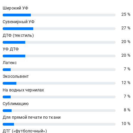
Широкий УФ
25 %
25%
Сувенирный УФ
27 %
27%
ДТФ (текстиль)
20 %
20%
УФ ДТФ
20 %
20%
Латекс
7 %
7%
Экосольвент
12 %
12%
На водных чернилах
7 %
7%
Сублимацию
8 %
8%
Для прямой печати по ткани
10 %
10%
ДТГ («футболочный»)