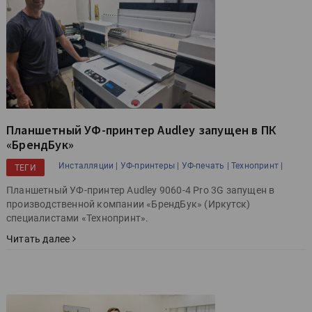
Планшетный УФ-принтер Audley запущен в ПК
«БрендБук»
Инсталляции |
УФ-принтеры |
УФ-печать |
Технопринт |
ТЕГИ
Планшетный УФ-принтер Audley 9060-4 Pro 3G запущен в
производственной компании «БрендБук» (Иркутск)
специалистами «Технопринт».
Читать далее