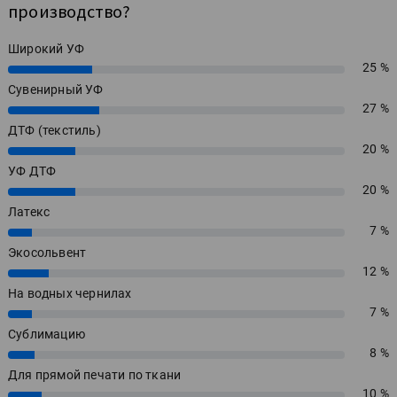
производство?
Широкий УФ
25 %
25%
Сувенирный УФ
27 %
27%
ДТФ (текстиль)
20 %
20%
УФ ДТФ
20 %
20%
Латекс
7 %
7%
Экосольвент
12 %
12%
На водных чернилах
7 %
7%
Сублимацию
8 %
8%
Для прямой печати по ткани
10 %
10%