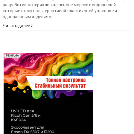
разработки материалов на основе морских водорослей,
которые станут альтернативой пластиковой упаковке и
одноразовым изделиям.
Читать далее
Реклама. Рекламодатель ООО "Передовые Системы
РЕКЛАМА
Печати" erid: 2SDnjd2d4Qz