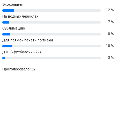
Экосольвент
12 %
12%
На водных чернилах
7 %
7%
Сублимацию
8 %
8%
Для прямой печати по ткани
10 %
10%
ДТГ («футболочный»)
3 %
3%
Проголосовало: 59