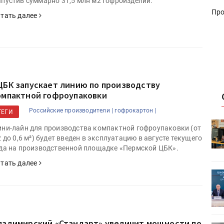
пустив суммарно 31,5 млн м2 гофроизделий.
Про
тать далее
ЦБК запускает линию по производству
омпактной гофроупаковки
Российские производители |
гофрокартон |
ТЕГИ
HeyGears анонсировала
ни-лайн для производства компактной гофроупаковки (от
УФ/3D-
полноцветный гибридный УФ/3D-
2 до 0,6 м²) будет введен в эксплуатацию в августе текущего
принтер G1X
да на производственной площадке «Пермской ЦБК».
тать далее
ет
Росприроднадзор запускает
«Калькулятор утилизации»
ладимирский «Стандарт» увеличит мощности по