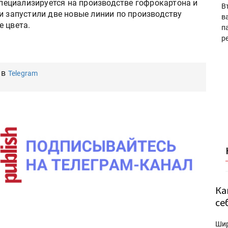
пециализируется на производстве гофрокартона и
В
и запустили две новые линии по производству
в
е цвета.
п
р
 в
Telegram
Ка
се
Ши