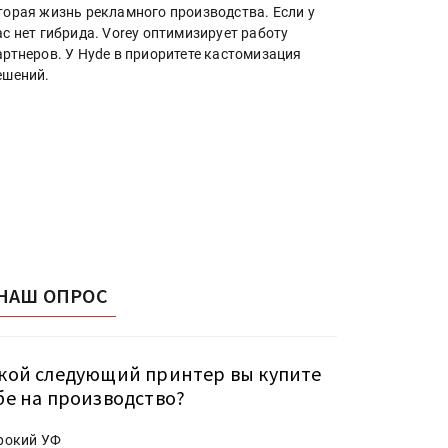
торая жизнь рекламного производства. Если у
ас нет гибрида. Vorey оптимизирует работу
артнеров. У Hyde в приоритете кастомизация
ешений.
НАШ ОПРОС
кой следующий принтер вы купите
бе на производство?
рокий УФ