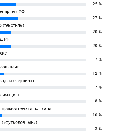
25 %
енирный УФ
27 %
 (текстиль)
20 %
 ДТФ
20 %
екс
7 %
сольвент
12 %
водных чернилах
7 %
блимацию
8 %
 прямой печати по ткани
10 %
 («футболочный»)
3 %