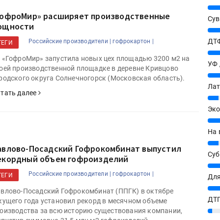
25%
ГофроМир» расширяет производственные
Сув
ощности
27%
ДТФ
Российские производители |
гофрокартон |
ТЕГИ
20%
 «ГофроМир» запустила новых цех площадью 3200 м2 на
УФ
оей производственной площадке в деревне Кривцово
20%
родского округа Солнечногорск (Московская область).
Лат
тать далее
7%
Эко
12%
На 
7%
авлово-Посадский Гофрокомбинат выпустил
Су
екордный объем гофроизделий
8%
Российские производители |
гофрокартон |
ТЕГИ
Для
10%
влово-Посадский Гофрокомбинат (ППГК) в октябре
ДТГ
кущего года установил рекорд в месячном объеме
оизводства за всю историю существования компании,
3%