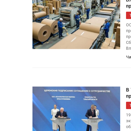
«Дубль В» расширяет ассо
п
фольги для горячего тисн
ОО
УФ-принтер Mimaki UJV20
пр
запущен в компании «Ска
пр
Сб
Вл
Чи
В
п
19
эк
об