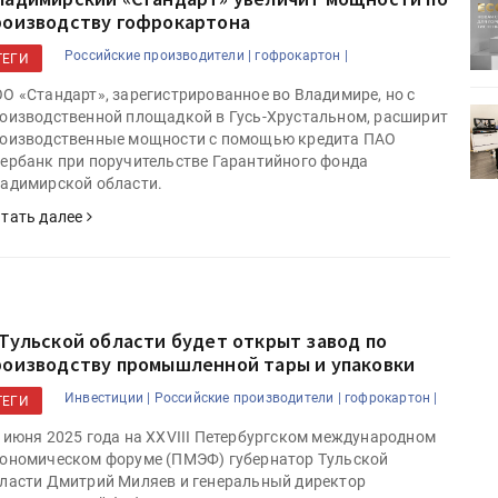
ртимент
«Дубль В» расширяет ассортимент
роизводству гофрокартона
ения
фольги для горячего тиснения
Российские производители |
гофрокартон |
ТЕГИ
О «Стандарт», зарегистрированное во Владимире, но с
0
УФ-принтер Mimaki UJV200
оизводственной площадкой в Гусь-Хрустальном, расширит
зитель»
запущен в компании «Сказитель»
оизводственные мощности с помощью кредита ПАО
ербанк при поручительстве Гарантийного фонда
адимирской области.
тать далее
 Тульской области будет открыт завод по
роизводству промышленной тары и упаковки
Инвестиции |
Российские производители |
гофрокартон |
ТЕГИ
 июня 2025 года на XXVIII Петербургском международном
ономическом форуме (ПМЭФ) губернатор Тульской
ласти Дмитрий Миляев и генеральный директор