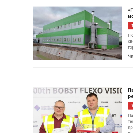
«
м
ГК
св
го
Чи
П
р
Па
те
пр