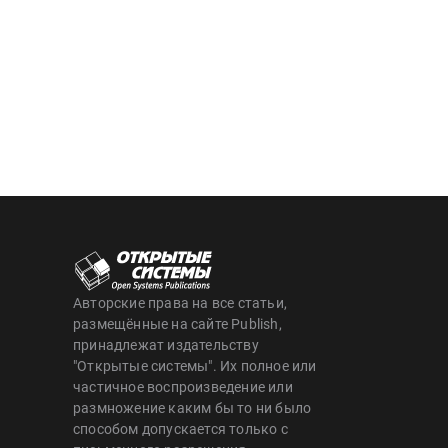
Авторские права на все статьи,
размещённые на сайте Publish,
принадлежат издательству
"Открытые системы". Их полное или
частичное воспроизведение или
размножение каким бы то ни было
способом допускается только с