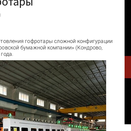
ротары
|
н
готовления гофротары сложной конфигурации
дровской бумажной компании» (Кондрово,
года.