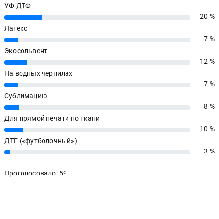
УФ ДТФ
20 %
20%
Латекс
7 %
7%
Экосольвент
12 %
12%
На водных чернилах
7 %
7%
Сублимацию
8 %
8%
Для прямой печати по ткани
10 %
10%
ДТГ («футболочный»)
3 %
3%
Проголосовало: 59