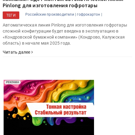
Pinlong для изготовления гофротары
Российские производители |
гофрокартон |
ТЕГИ
Автоматическая линия Pinlong для изготовления гофротары
сложной конфигурации будет введена в эксплуатацию в
«Кондровской бумажной компании» (Кондрово, Калужская
область) в начале мая 2025 года.
Читать далее
Реклама. Рекламодатель ООО "Передовые Системы
РЕКЛАМА
Печати" erid: 2SDnjd2d4Qz