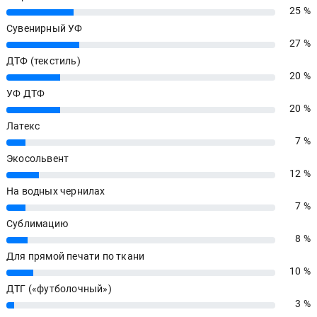
25 %
25%
Сувенирный УФ
27 %
27%
ДТФ (текстиль)
20 %
20%
УФ ДТФ
20 %
20%
Латекс
7 %
7%
Экосольвент
12 %
12%
На водных чернилах
7 %
7%
Сублимацию
8 %
8%
Для прямой печати по ткани
10 %
10%
ДТГ («футболочный»)
3 %
3%