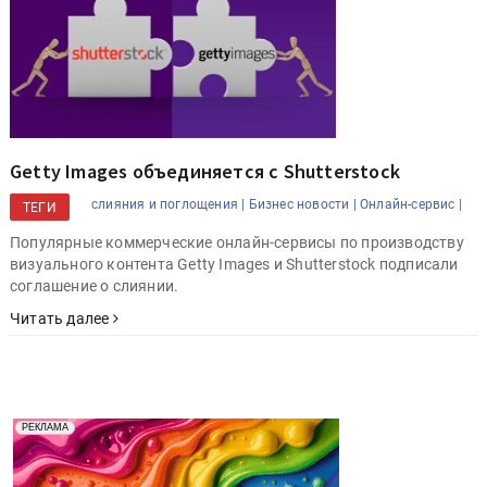
Getty Images объединяется с Shutterstock
cлияния и поглощения |
Бизнес новости |
Онлайн-сервис |
ТЕГИ
Популярные коммерческие онлайн-сервисы по производству
визуального контента Getty Images и Shutterstock подписали
соглашение о слиянии.
Читать далее
Реклама. Рекламодатель ООО "Передовые Системы
РЕКЛАМА
Печати" erid: 2SDnjd2d4Qz