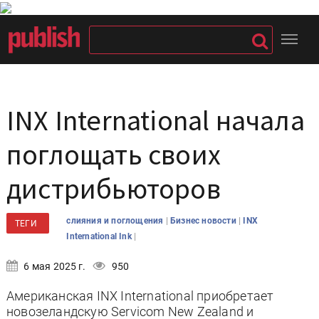
INX International начала
поглощать своих
дистрибьюторов
|
|
cлияния и поглощения
Бизнес новости
INX
ТЕГИ
|
International Ink
6 мая 2025 г.
950
Американская INX International приобретает
новозеландскую Servicom New Zealand и