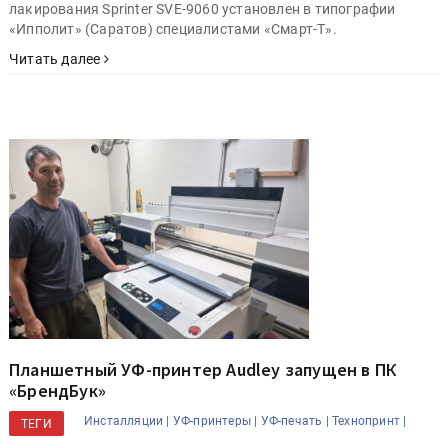
лакирования Sprinter SVE-9060 установлен в типографии
«Ипполит» (Саратов) специалистами «Смарт-Т».
Читать далее
Планшетный УФ-принтер Audley запущен в ПК
«БрендБук»
Инсталляции |
УФ-принтеры |
УФ-печать |
Технопринт |
ТЕГИ