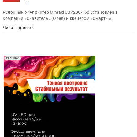
Т |
Рулонный УФ-принтер Mimaki UJV200-160 установлен в
компании «Сказитель» (Орел) инженером «Смарт-Т».
Читать далее
Реклама. Рекламодатель ООО "Передовые Системы
РЕКЛАМА
Печати" erid: 2SDnjd2d4Qz