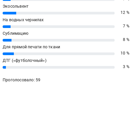
Экосольвент
12 %
12%
На водных чернилах
7 %
7%
Сублимацию
8 %
8%
Для прямой печати по ткани
10 %
10%
ДТГ («футболочный»)
3 %
3%
Проголосовало: 59