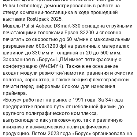
Pulisi Technology, демонстрировалась в работе на
стенде компании-поставщика в ходе прошедшей
выставки RosUpack 2025.
Модель Pulisi Aobead DSmart-330 оснащена струйными
печатающими головками Epson S3200 и способна
печатать со скоростью до 60 м/мин с максимальным
разрешением 600х1200 dpi на различных материалах
шириной до 330 мм и толщиной от 20 до 500 мкм.
Заказанная в «Борус» ЦПМ имеет пятикрасочную
конфигурацию (W+CMYK). Также в ее оснащение
входят модули размотки/намотки, равнения и очистки
полотна, коронатор, а также секция флексографской
печати перед цифровым блоком для нанесения
праймера.
«Борус» работает на рынке с 1991 года. За 34 года
предприятие прошло путь от небольшой фирмы до
крупного полиграфического комплекса,
выпускающего как упаковочную, так и различную
книжную и коммерческую полиграфическую
продукцию. Летом 2023 года «Борус» организовала на