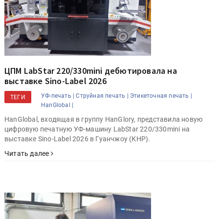
ЦПМ LabStar 220/330mini дебютировала на
выставке Sino-Label 2026
УФ-печать |
Струйная печать |
Этикеточная печать |
ТЕГИ
HanGlobal |
HanGlobal, входящая в группу HanGlory, представила новую
цифровую печатную УФ-машину LabStar 220/330mini на
выставке Sino-Label 2026 в Гуанчжоу (КНР).
Читать далее