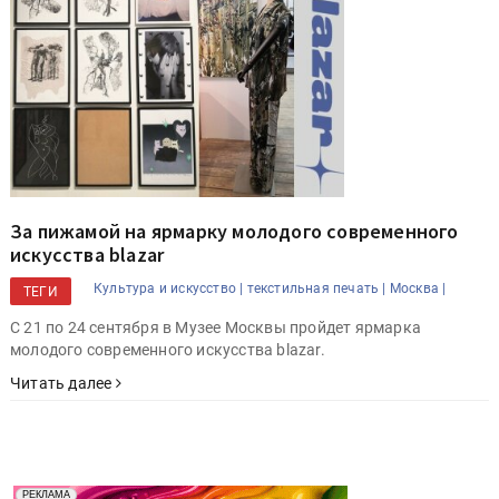
За пижамой на ярмарку молодого современного
искусства blazar
Культура и искусство |
текстильная печать |
Москва |
ТЕГИ
С 21 по 24 сентября в Музее Москвы пройдет ярмарка
молодого современного искусства blazar.
Читать далее
Реклама. Рекламодатель ООО "Передовые Системы
РЕКЛАМА