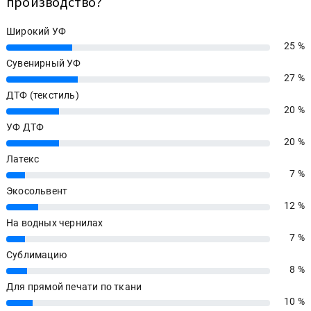
производство?
Широкий УФ
25 %
25%
Сувенирный УФ
27 %
27%
ДТФ (текстиль)
20 %
20%
УФ ДТФ
20 %
20%
Латекс
7 %
7%
Экосольвент
12 %
12%
На водных чернилах
7 %
7%
Сублимацию
8 %
8%
Для прямой печати по ткани
10 %
10%