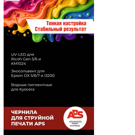
Печати" erid: 2SDnjd2d4Qz