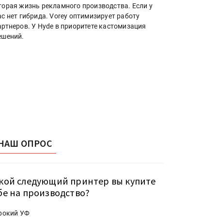
торая жизнь рекламного производства. Если у
ас нет гибрида. Vorey оптимизирует работу
артнеров. У Hyde в приоритете кастомизация
ешений.
НАШ ОПРОС
кой следующий принтер вы купите
бе на производство?
рокий УФ