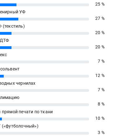
25 %
енирный УФ
27 %
 (текстиль)
20 %
 ДТФ
20 %
екс
7 %
сольвент
12 %
водных чернилах
7 %
блимацию
8 %
 прямой печати по ткани
10 %
 («футболочный»)
3 %