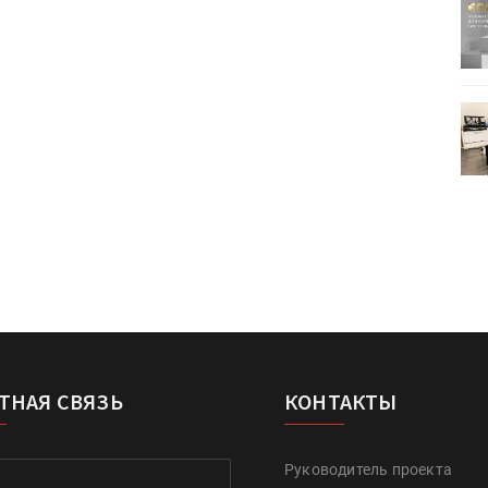
ртимент
«Дубль В» расширяет ассортимент
ения
фольги для горячего тиснения
0
УФ-принтер Mimaki UJV200
зитель»
запущен в компании «Сказитель»
ТНАЯ СВЯЗЬ
КОНТАКТЫ
Руководитель проекта