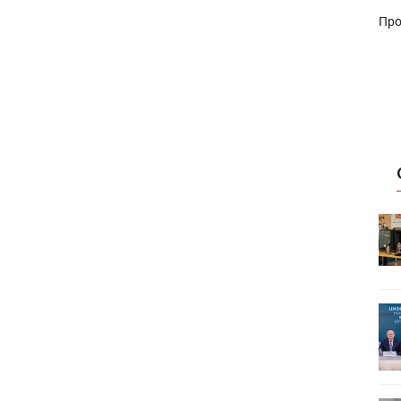
Про
HeyGears анонсировала
УФ/3D-
полноцветный гибридный УФ/3D-
принтер G1X
ет
Росприроднадзор запускает
«Калькулятор утилизации»