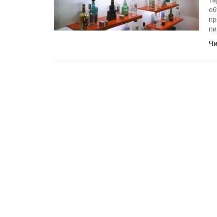
Та
об
пр
пи
Чи