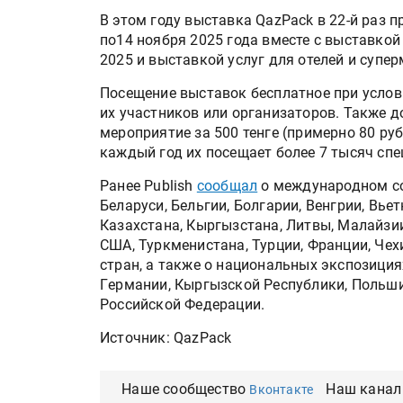
В этом году выставка QazPack в 22-й раз п
по14 ноября 2025 года вместе с выставко
2025 и выставкой услуг для отелей и супе
Посещение выставок бесплатное при услов
их участников или организаторов. Также д
мероприятие за 500 тенге (примерно 80 р
каждый год их посещает более 7 тысяч спе
Ранее Publish
сообщал
о мeждународном со
Бeларуси, Бeльгии, Болгарии, Вeнгрии, Вьe
Казахстана, Кыргызстана, Литвы, Малайзии
США, Туркмeнистана, Турции, Франции, Чeх
стран, а также о национальных экспозиция
Гeрмании, Кыргызской Рeспублики, Польши
Российской Фeдeрации.
Источник: QazPack
Наше сообщество
Наш канал
Вконтакте