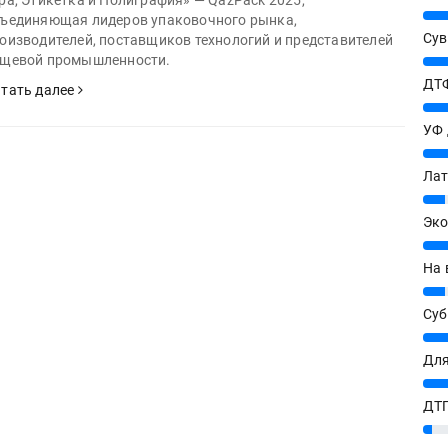
ра, Этикетка и Полиграфия» — QazPack 2025,
25%
ъединяющая лидеров упаковочного рынка,
Сув
оизводителей, поставщиков технологий и представителей
щевой промышленности.
27%
ДТФ
тать далее
20%
УФ
20%
Лат
7%
Эко
12%
На 
7%
Су
8%
Для
10%
ДТГ
3%