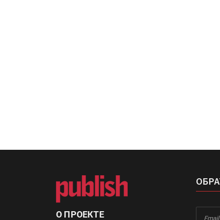
«Дубль В» расширяет ассо
фольги для горячего тисн
УФ-принтер Mimaki UJV20
запущен в компании «Ска
ОБРА
О ПРОЕКТЕ