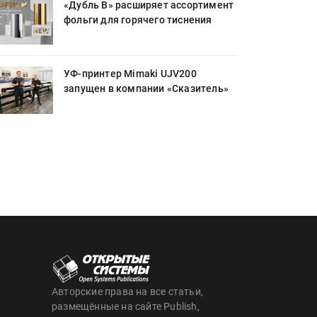
«Дубль В» расширяет ассортимент
фольги для горячего тиснения
УФ-принтер Mimaki UJV200
запущен в компании «Сказитель»
Авторские права на все статьи,
размещённые на сайте Publish,