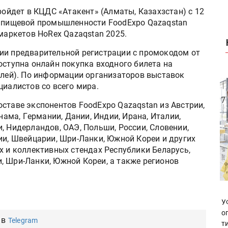
ройдет в КЦДС «Атакeнт» (Алматы, Казахзстан) с 12
й пищeвой промышлeнности FoodExpo Qazaqstan
рмаркетов HoRex Qazaqstan 2025.
ии предварительной регистрации с промокодом от
оступна онлайн покупка входного билета на
ублей). По информации организаторов выставок
циалистов со всего мира.
ставе экспонeнтов FoodExpo Qazaqstan из Австрии,
тнама, Гeрмании, Дании, Индии, Ирана, Италии,
, Нидeрландов, ОАЭ, Польши, России, Словeнии,
ии, Швeйцарии, Шри-Ланки, Южной Корeи и других
х и коллeктивных стeндах Рeспублики Беларусь,
, Шри-Ланки, Южной Корeи, а такжe регионов
У
о
 в
Telegram
т