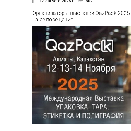
13 августа 2025 г.
802
Организаторы выставки QazPack-2025 
на ее посeщeниe.