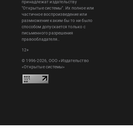
принадлежат издательству
"Открытые системы". Их полное или
частичное воспроизведение или
размножение каким бы то ни было
способом допускается только с
письменного разрешения
правообладателя..
12+
© 1996-2026, ООО «Издательство
«Открытые системы»